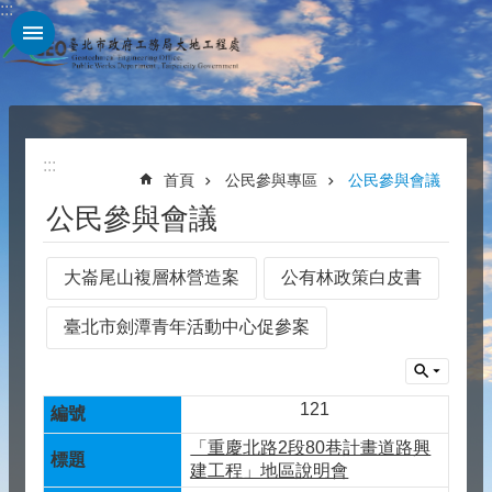
:::
跳到主要內容區塊
:::
首頁
公民參與專區
公民參與會議
公民參與會議
大崙尾山複層林營造案
公有林政策白皮書
臺北市劍潭青年活動中心促參案
121
「重慶北路2段80巷計畫道路興
建工程」地區說明會