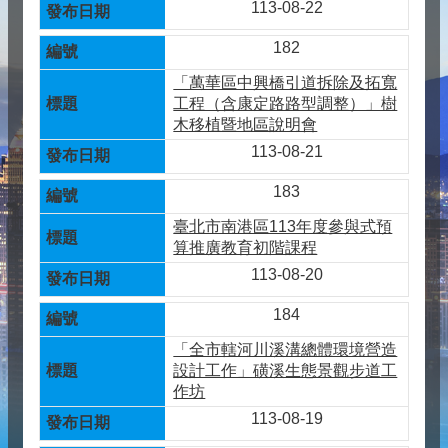
113-08-22
182
「萬華區中興橋引道拆除及拓寬
工程（含康定路路型調整）」樹
木移植暨地區說明會
113-08-21
183
臺北市南港區113年度參與式預
算推廣教育初階課程
113-08-20
184
「全市轄河川溪溝總體環境營造
設計工作」磺溪生態景觀步道工
作坊
113-08-19