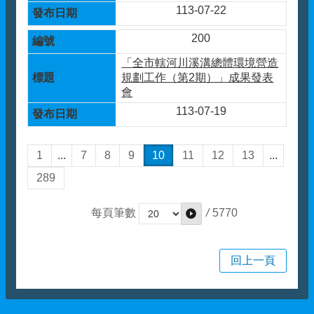
113-07-22
200
「全市轄河川溪溝總體環境營造
規劃工作（第2期）」成果發表
會
113-07-19
1
...
7
8
9
10
11
12
13
...
289
/
5770
每頁筆數
回上一頁