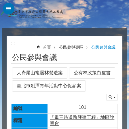
:::
跳到主要內容區塊
:::
首頁
公民參與專區
公民參與會議
公民參與會議
大崙尾山複層林營造案
公有林政策白皮書
臺北市劍潭青年活動中心促參案
101
「重三路道路興建工程」地區說
明會