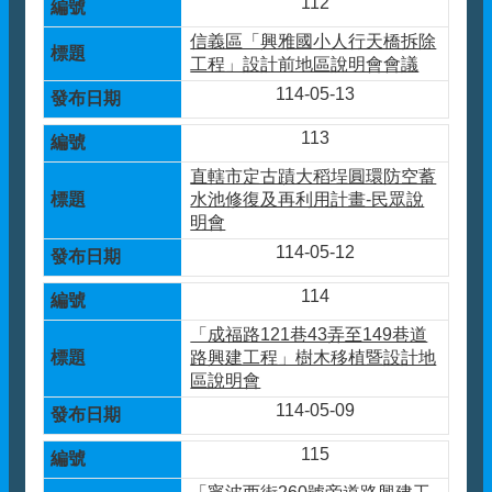
112
信義區「興雅國小人行天橋拆除
工程」設計前地區說明會會議
114-05-13
113
直轄市定古蹟大稻埕圓環防空蓄
水池修復及再利用計畫-民眾說
明會
114-05-12
114
「成福路121巷43弄至149巷道
路興建工程」樹木移植暨設計地
區說明會
114-05-09
115