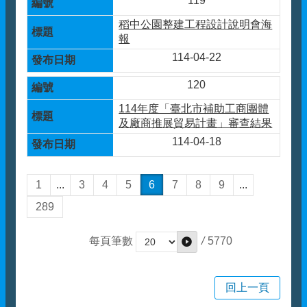
119
稻中公園整建工程設計說明會海
報
114-04-22
120
114年度「臺北市補助工商團體
及廠商推展貿易計畫」審查結果
114-04-18
1
...
3
4
5
6
7
8
9
...
289
/
5770
每頁筆數
回上一頁