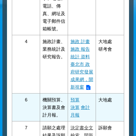
電話、傳
真、網址及
電子郵件信
箱帳號。
4
施政計畫、
施政 計畫
大地處
業務統計及
施政 報告
研考會
研究報告。
統計 資料
臺北市 政
府研究發展
成果網，開
新視窗
6
機關預算、
預算
大地處
決算書及會
決算
會計
計月報。
月報
7
請願之處理
決定書全文
訴願會
結果及訴願
檢索，開新