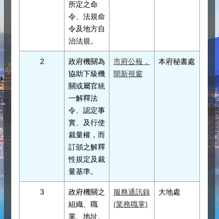
所定之命
令、法規命
令及地方自
治法規。
2
政府機關為
市府公報，
本府秘書處
協助下級機
開新視窗
關或屬官統
一解釋法
令、認定事
實、及行使
裁量權，而
訂頒之解釋
性規定及裁
量基準。
3
政府機關之
服務通訊錄
大地處
組織、職
(業務職掌)
掌、地址、