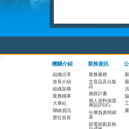
:::
機關介紹
業務資訊
公
組織沿革
業務服務
首長介紹
文宣品及出版
品
組織架構
施政計畫
業務職掌
個人資料保護
大事紀
工
專區(PDF)
聯絡資訊
分層負責明細
表
歷任首長
節電規劃及執
行成效