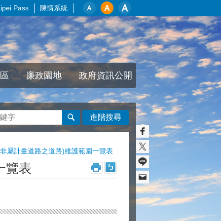
pei Pass
陳情系統
區
廉政園地
政府資訊公開
進階搜尋
圍非屬計畫道路之道路)維護範圍一覽表
一覽表