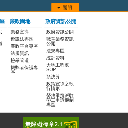
關閉
區
廉政園地
政府資訊公開
民
業務宣導
政府資訊公開
遊說法專區
職掌業務資訊
議
公開
廉政平台專區
法規專區
法規資訊
統計資料
檢舉管道
大地工程處
揭弊者保護專
SOP
區
預決算
政策宣導之執
行情形
勞務承攬派駐
勞工申訴機制
專區