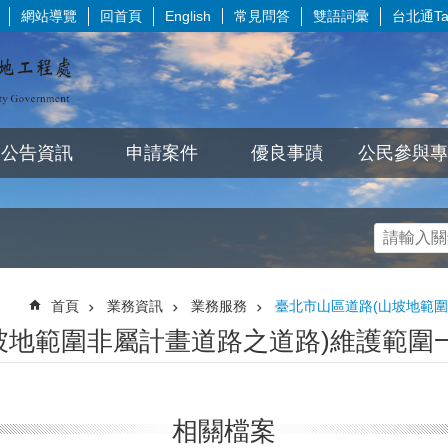
網站導覽
回首頁
常見問答
雙語詞彙
台北通Tai
English
公告資訊
申請案件
優良事蹟
公民參與專
首頁
業務資訊
業務服務
臺北市山區道路(山坡地範
坡地範圍非屬計畫道路之道路)維護範圍
相關檔案