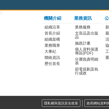
:::
機關介紹
業務資訊
公
組織沿革
業務服務
首長介紹
文宣品及出版
品
組織架構
施政計畫
業務職掌
個人資料保護
大事紀
工
專區(PDF)
聯絡資訊
分層負責明細
表
歷任首長
節電規劃及執
行成效
隱私權與資訊安全政策
政府網站資料