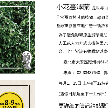
小花蔓澤蘭
是世界
且常覆蓋於其他植物上導致
會嚴重影響在地生態平衡故
為了避免影響原生態環境防
人工或人力方式去拔除因此
台、全年皆設有收購站以臺
臺北市大安區潮州街61-
專線： 02-33437640 
每月1、15日 上午9至12
(遇假日順延至下一工作日)
更詳細的資訊請點擊