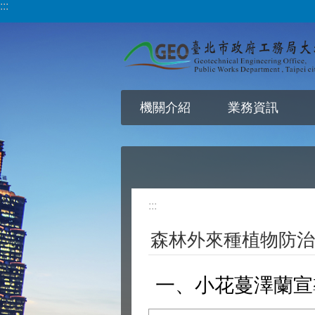
:::
跳到主要內容區塊
機關介紹
業務資訊
:::
森林外來種植物防治
一、小花蔓澤蘭宣導摺