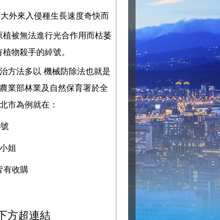
百大外來入侵種生長速度奇快而
原植被無法進行光合作用而枯萎
有植物殺手的綽號。
治方法多以 機械防除法也就是
農業部林業及自然保育署於全
北市為例就在：
3號
郭小姐
時皆有收購
下方超連結