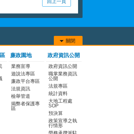
回上一頁
關閉
區
廉政園地
政府資訊公開
民
業務宣導
政府資訊公開
遊說法專區
職掌業務資訊
議
公開
廉政平台專區
法規專區
法規資訊
統計資料
檢舉管道
大地工程處
揭弊者保護專
SOP
區
預決算
政策宣導之執
行情形
勞務承攬派駐