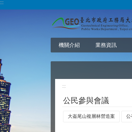
:::
跳到主要內容區塊
機關介紹
業務資訊
:::
公民參與會議
大崙尾山複層林營造案
公