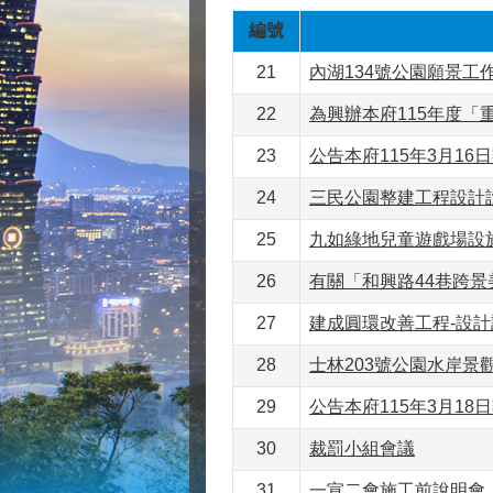
編號
21
內湖134號公園願景工
22
為興辦本府115年度「
23
公告本府115年3月1
24
三民公園整建工程設計
25
九如綠地兒童遊戲場設
26
有關「和興路44巷跨
27
建成圓環改善工程-設
28
士林203號公園水岸景
29
公告本府115年3月18
30
裁罰小組會議
31
一宣二會施工前說明會