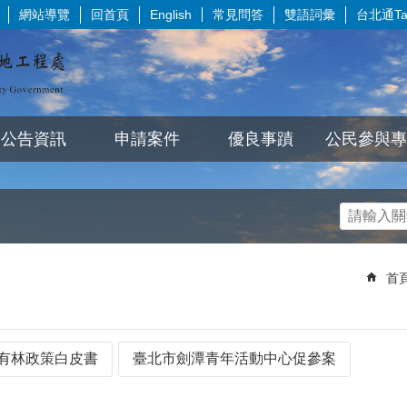
網站導覽
回首頁
常見問答
雙語詞彙
台北通Tai
English
公告資訊
申請案件
優良事蹟
公民參與專
首
有林政策白皮書
臺北市劍潭青年活動中心促參案