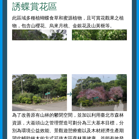
誘蝶賞花區
此區域多種植蝴蝶食草和蜜源植物，且可賞花觀果之植
物，包含山櫻花、烏來月桃、金銀花及山黃梔等。
為了改善原有山林的鬱閉空間，並加以利用臺北市森林
資源，大崙頭山之管理營造可劃分為三大基本目標，分
別為環境公益效能、景觀遊憩療癒以及木材經濟生產期
望此輔助林木的方式可使本區森林更健康，並能有效發