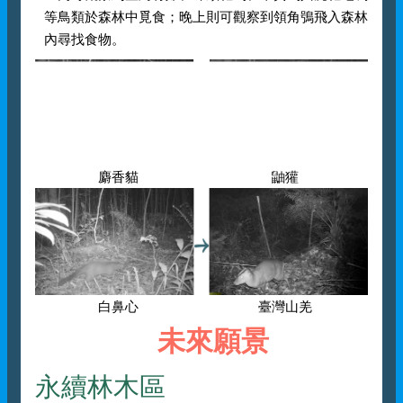
等鳥類於森林中覓食；晚上則可觀察到領角鴞飛入森林
內尋找食物。
麝香貓
鼬獾
白鼻心
臺灣山羌
未來願景
永續林木區