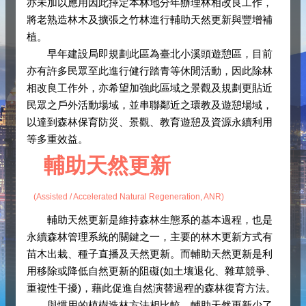
亦未加以應用因此擇定本林地分年辦理林相改良工作，
將老熟造林木及擴張之竹林進行輔助天然更新與豐增補
植。
早年建設局即規劃此區為臺北小溪頭遊憩區，目前
亦有許多民眾至此進行健行踏青等休閒活動，因此除林
相改良工作外，亦希望加強此區域之景觀及規劃更貼近
民眾之戶外活動場域，並串聯鄰近之環教及遊憩場域，
以達到森林保育防災、景觀、教育遊憩及資源永續利用
等多重效益。
輔助天然更新
(Assisted / Accelerated Natural Regeneration, ANR)
輔助天然更新是維持森林生態系的基本過程，也是
永續森林管理系統的關鍵之一，主要的林木更新方式有
苗木出栽、種子直播及天然更新。而輔助天然更新是利
用移除或降低自然更新的阻礙(如土壤退化、雜草競爭、
重複性干擾)，藉此促進自然演替過程的森林復育方法。
與慣用的植樹造林方法相比較，輔助天然更新少了