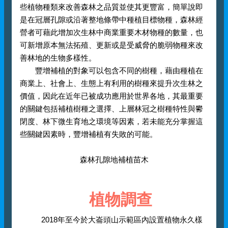
些植物種類來改善森林之品質並使其更豐富，簡單說即
是在冠層孔隙或沿著整地條帶中種植目標物種，森林經
營者可藉此增加次生林中商業重要木材物種的數量，也
可新增原本無法拓殖、更新或是受威脅的脆弱物種來改
善林地的生物多樣性。
豐增補植的對象可以包含不同的樹種，藉由種植在
商業上、社會上、生態上有利用的樹種來提升次生林之
價值，因此在近年已被成功應用於世界各地，其最重要
的關鍵包括補植樹種之選擇、上層林冠之樹種特性與鬰
閉度、林下微生育地之環境等因素，若未能充分掌握這
些關鍵因素時，豐增補植有失敗的可能。
森林孔隙地補植苗木
植物調查
2018年至今於大崙頭山示範區內設置植物永久樣