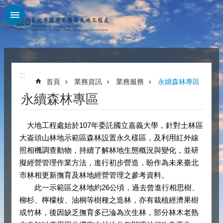
:::
跳到主要內容區塊
:::
首頁
業務資訊
業務服務
永續森林專區
永續森林專區
大地工程處始於107年委託國立嘉義大學，針對士林區
大崙頭山林地示範區森林設置永久樣區，及利用紅外線
照相機調查動物，持續了解林地生態概況與變化，並研
擬經營管理作業方法，進行初步營造，盼作為未來臺北
市林相更新撫育及林地經營管理之參考資料。
此一示範區之林地約26公頃，過去曾進行相思樹、
柳杉、檸檬桉、油桐等樹種之造林，亦有栽植經濟果樹
或竹林，後因缺乏撫育多已淪為次生林，部分林木老熟