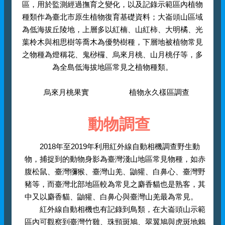
區，用於監測經過撫育之變化，以及記錄示範區內植物
種類作為臺北市原生植物復育基礎資料；大崙頭山區域
為低海拔丘陵地，上層多以紅楠、山紅柿、大明橘、光
葉柃木與相思樹等喬木為優勢樹種，下層地被植物常見
之物種為燈稱花、鬼桫欏、烏來月桃、山月桃仔等，多
為全島低海拔地區常見之植物種類。
烏來月桃果實
植物永久樣區調查
動物調查
2018年至2019年利用紅外線自動相機調查野生動
物，捕捉到的動物身影為臺灣淺山地區常見物種，如赤
腹松鼠、臺灣獼猴、臺灣山羌、鼬獾、白鼻心、臺灣野
豬等，而臺灣北部地區較為常見之麝香貓也是熟客，其
中又以麝香貓、鼬獾、白鼻心與臺灣山羌最為常見。
紅外線自動相機也有記錄到鳥類，在大崙頭山示範
區內可觀察到臺灣竹雞、珠頸斑鳩、翠翼鳩與虎斑地鶇