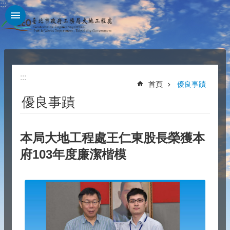
:::
跳到主要內容區塊
:::
首頁
優良事蹟
優良事蹟
本局大地工程處王仁東股長榮獲本
府103年度廉潔楷模