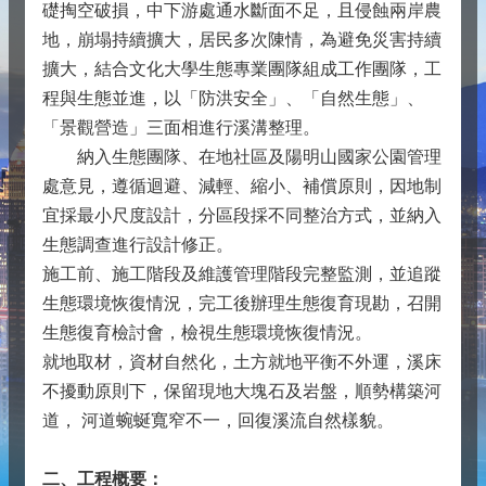
礎掏空破損，中下游處通水斷面不足，且侵蝕兩岸農
地，崩塌持續擴大，居民多次陳情，為避免災害持續
擴大，結合文化大學生態專業團隊組成工作團隊，工
程與生態並進，以「防洪安全」、「自然生態」、
「景觀營造」三面相進行溪溝整理。
納入生態團隊、在地社區及陽明山國家公園管理
處意見，遵循迴避、減輕、縮小、補償原則，因地制
宜採最小尺度設計，分區段採不同整治方式，並納入
生態調查進行設計修正。
施工前、施工階段及維護管理階段完整監測，並追蹤
生態環境恢復情況，完工後辦理生態復育現勘，召開
生態復育檢討會，檢視生態環境恢復情況。
就地取材，資材自然化，土方就地平衡不外運，溪床
不擾動原則下，保留現地大塊石及岩盤，順勢構築河
道， 河道蜿蜒寬窄不一，回復溪流自然樣貌。
二、工程概要：