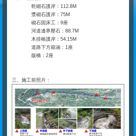
乾砌石護岸：112.8M
漿砌石護岸：75M
砌石固床工：9座
河道邊界壓石：88.7M
木排樁護岸：54.15M
道路下方箱涵：1座
版橋：2座
三、施工前照片：