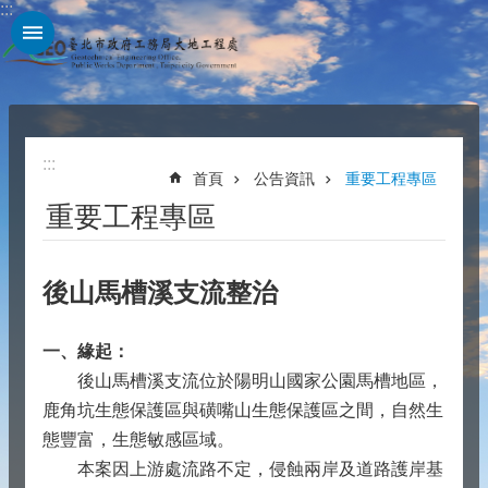
:::
跳到主要內容區塊
:::
首頁
公告資訊
重要工程專區
重要工程專區
後山馬槽溪支流整治
一、緣起：
後山馬槽溪支流位於陽明山國家公園馬槽地區，
鹿角坑生態保護區與磺嘴山生態保護區之間，自然生
態豐富，生態敏感區域。
本案因上游處流路不定，侵蝕兩岸及道路護岸基