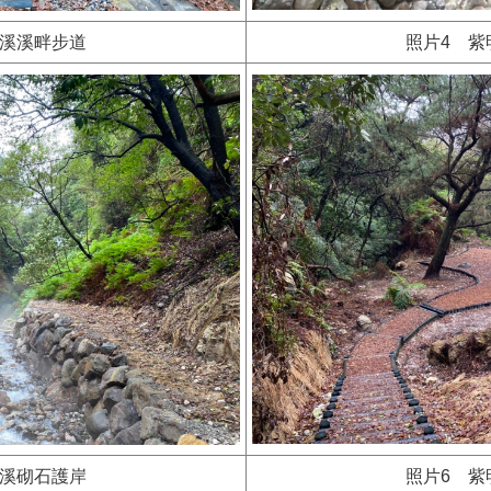
明溪溪畔步道
照片4 紫
明溪砌石護岸
照片6 紫