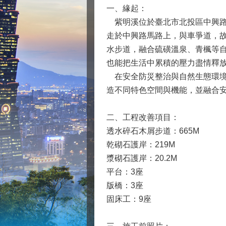
一、緣起：
紫明溪位於臺北市北投區中興路
走於中興路馬路上，與車爭道，
水步道，融合硫磺溫泉、青楓等
也能把生活中累積的壓力盡情釋
在安全防災整治與自然生態環境
造不同特色空間與機能，並融合
二、工程改善項目：
透水碎石木屑步道：665M
乾砌石護岸：219M
漿砌石護岸：20.2M
平台：3座
版橋：3座
固床工：9座