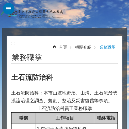
:::
跳到主要內容區塊
:::
首頁
機關介紹
業務職掌
業務職掌
土石流防治科
土石流防治科：本市山坡地野溪、山溝、土石流潛勢
溪流治理之調查、規劃、整治及災害復舊等事項。
土石流防治科員工業務職掌
職稱
工作項目
聯絡電話
1.綜理土石流防治科科務。