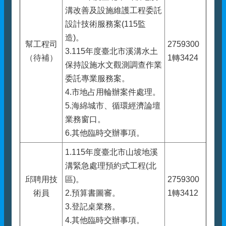
溝改善及設施維護工程委託
設計技術服務案(115監
造)。
幫工程司
2759300
3.115年度臺北市溪溝水土
（待補）
1轉3424
保持設施水文觀測調查作業
委託專業服務案。
4.市地占用輪辦案件處理。
5.海綿城市、循環經濟論壇
業務窗口。
6.其他臨時交辦事項。
1.115年度臺北市山坡地溪
溝緊急處理預約式工程(北
邱
聘用技
區)。
2759300
術員
2.預算書圖審。
1轉3412
3.登記桌業務。
4.其他臨時交辦事項。