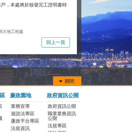
帳戶，本處將於核發完工證明書時
局大地工程處
回上一頁
關閉
區
廉政園地
政府資訊公開
民
業務宣導
政府資訊公開
遊說法專區
職掌業務資訊
議
公開
廉政平台專區
法規專區
法規資訊