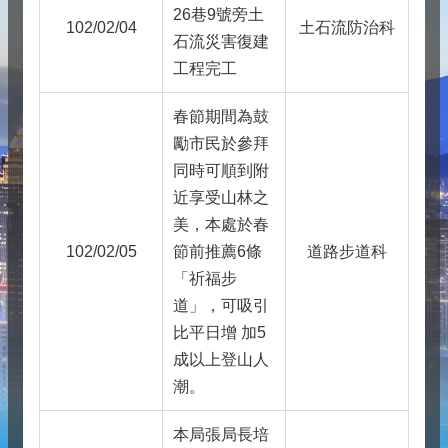
26巷9號旁土
102/02/04
土石流防治科
石流災害復建
工程完工
春節期間為鼓
勵市民於參拜
同時可順到附
近享受山林之
美，本處於春
102/02/05
節前推薦6條
道路步道科
「祈福步
道」，可吸引
比平日增 加5
成以上登山人
潮。
本局張局長培