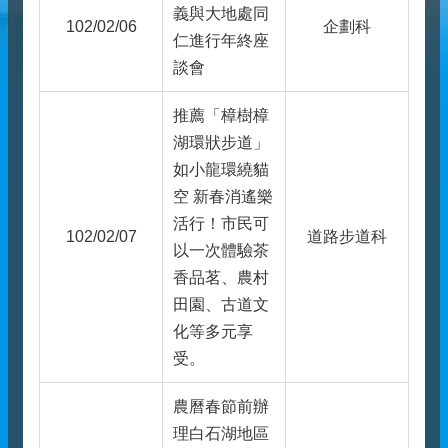
義與大地處同
102/02/06
企劃科
仁進行年終座
談會
推薦「樟樹樟
湖環狀步道」
如小龍環繞貓
空 新春消遙樂
活行！市民可
102/02/07
道路步道科
以一次體驗茶
香品茗、農村
田園、古道文
化等多元享
受。
農曆春節前辦
理白石湖地區