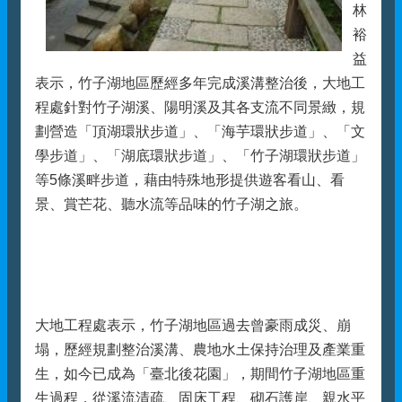
林
裕
益
表示，竹子湖地區歷經多年完成溪溝整治後，大地工
程處針對竹子湖溪、陽明溪及其各支流不同景緻，規
劃營造「頂湖環狀步道」、「海芋環狀步道」、「文
學步道」、「湖底環狀步道」、「竹子湖環狀步道」
等5條溪畔步道，藉由特殊地形提供遊客看山、看
景、賞芒花、聽水流等品味的竹子湖之旅。
大地工程處表示，竹子湖地區過去曾豪雨成災、崩
塌，歷經規劃整治溪溝、農地水土保持治理及產業重
生，如今已成為「臺北後花園」，期間竹子湖地區重
生過程，從溪流清疏、固床工程、砌石護岸、親水平