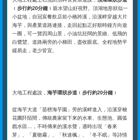
﹙步行約20分鐘﹚
親水望山好視野。頂湖地形狀似一
小盆地，自冠宸餐飲店前小橋跨溪，沿溪畔穿越大片
海芋，與產業道路連接，走回起點正好順時鐘方向遊
一圈，可一覽四周山景，小油坑壯闊的景緻、低飛的
白鷺鷥、道路兩旁的小梯田，盡收眼底。全程地勢平
緩易走，老少皆宜。
大地工程處說，
海芋環狀步道﹙步行約20分鐘﹚
從海芋大道「苗榜海芋園」旁的溪畔進入，沿溪穿梭
花圃阡陌間，傳統農家留下來的水車、生態池、圓弧
戲水區…，不時傳來的溪水聲，適時出現「春來
芽」、「夏吻霧」、「秋迷楓」、「冬不眠」等詩情