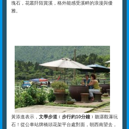
塊石，花叢阡陌賞溪，格外能感受溪畔的浪漫與優
雅。
黃添進表示，
文學步道﹙步行約10分鐘﹚
聽潺觀瀑玩
石！從公車站牌橋頭花架平台處對面，朝西南望去，