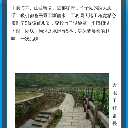
手摘海芋、山蔬輕食、濃郁咖啡，竹子湖的誘人風
采，吸引都會民眾不斷前來。工務局大地工程處精心
規劃了5條溪畔步道，穿梭竹子湖地區，串聯頂湖、
下湖、湖底、康湖及水尾等5區，讓休閒農業的趣
味，一次品味。
大
地
工
程
處
長