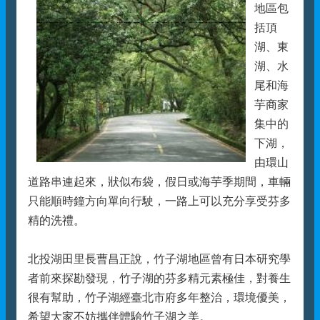
地區包
括頂
湖、東
湖、水
尾和海
芋商家
集中的
下湖，
由環山
道路串連起來，狀似布袋，假日或海芋季期間，車輛
只能順時鐘方向單向行駛，一路上可以充分享受芬多
精的洗禮。
北投湖田里長曹昌正說，竹子湖地區曾有日本研究學
者前來探勘發現，竹子湖的芬多精元素極佳，對養生
很有幫助，竹子湖經臺北市府多年整治，環境優美，
希望大家不妨攜伴體驗竹子湖之美。