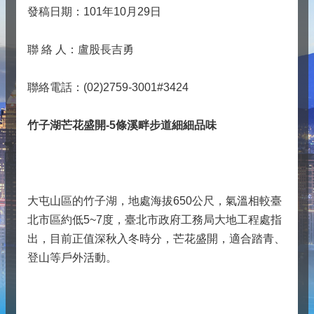
發稿日期：101年10月29日
聯 絡 人：盧股長吉勇
聯絡電話：(02)2759-3001#3424
竹子湖芒花盛開-5條溪畔步道細細品味
大屯山區的竹子湖，地處海拔650公尺，氣溫相較臺
北市區約低5~7度，臺北市政府工務局大地工程處指
出，目前正值深秋入冬時分，芒花盛開，適合踏青、
登山等戶外活動。