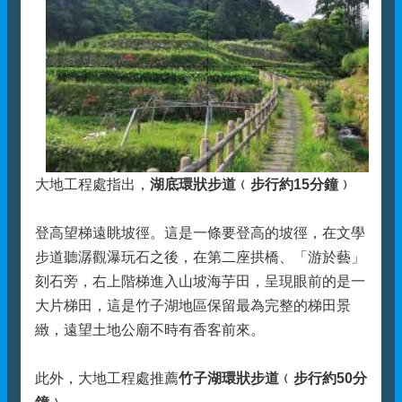
大地工程處指出，
湖底環狀步道﹙步行約15分鐘﹚
登高望梯遠眺坡徑。這是一條要登高的坡徑，在文學
步道聽潺觀瀑玩石之後，在第二座拱橋、「游於藝」
刻石旁，右上階梯進入山坡海芋田，呈現眼前的是一
大片梯田，這是竹子湖地區保留最為完整的梯田景
緻，遠望土地公廟不時有香客前來。
此外，大地工程處推薦
竹子湖環狀步道﹙步行約50分