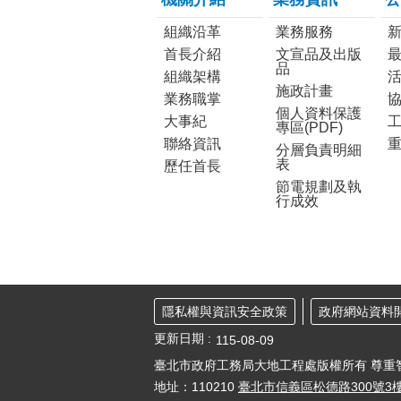
組織沿革
業務服務
首長介紹
文宣品及出版
品
組織架構
施政計畫
業務職掌
個人資料保護
大事紀
工
專區(PDF)
聯絡資訊
分層負責明細
表
歷任首長
節電規劃及執
行成效
隱私權與資訊安全政策
政府網站資料
更新日期
115-08-09
臺北市政府工務局大地工程處版權所有 尊重
地址：110210
臺北市信義區松德路300號3