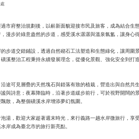
程處
市府整治規劃後，以嶄新面貌迎接市民及旅客，成為結合生態
行，漫步於綠意盎然的步道，感受溪水潺潺與溫泉氤氳，讓身心
步道交錯鋪設，透過自然砌石工法塑造和生態綠化，讓周圍景
，磺溪整治工程秉持永續發展理念，從優化景觀、強化安全到打
途可見層疊的天然塊石與錯落有致的植栽，營造出與自然共生
靜謐與詩意；夜幕降臨時，沿著步道緩步前行，可於視野開闊的
輕飄散，為整個磺溪水岸增添夢幻氛圍。
湯，歡迎大家趁著週末時光，來行義路一趟水岸微旅行，享受
溪水岸成為臺北市的旅行新亮點。