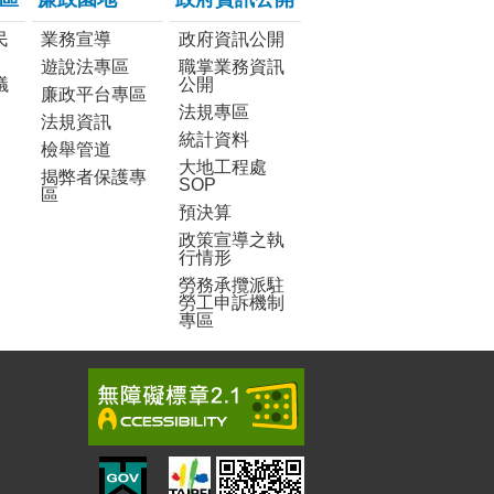
民
業務宣導
政府資訊公開
遊說法專區
職掌業務資訊
議
公開
廉政平台專區
法規專區
法規資訊
統計資料
檢舉管道
大地工程處
揭弊者保護專
SOP
區
預決算
政策宣導之執
行情形
勞務承攬派駐
勞工申訴機制
專區