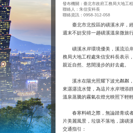
發布機關：臺北市政府工務局大地工
聯絡人：朱信安科長
聯絡資訊：0958-312-058
臺北市北投區的磺溪水岸，經過
週末不妨安排一趟磺溪溫泉微旅
磺溪水岸環境優美，溪流沿岸的
務局大地工程處朱信安科長表示
親近自然、悠閒漫步的好去處。
溪水在陽光照耀下波光粼粼，沿
來潺潺流水聲，為這片水岸增添
溫泉蒸騰的霧氣在燈光映照下輕
春寒料峭之際，無論踏青或者泡
片美麗風景，垃圾不落地，讓磺
交通指引：