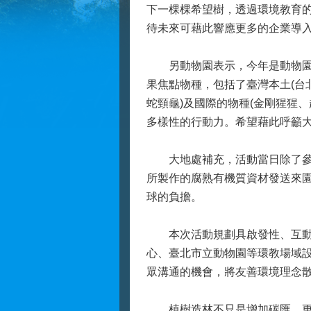
下一棵棵希望樹，透過環境教育
待未來可藉此響應更多的企業導
另動物園表示，今年是動物園110周年
果焦點物種，包括了臺灣本土(台
蛇頸龜)及國際的物種(金剛猩猩
多樣性的行動力。希望藉此呼籲大
大地處補充，活動當日除了參與
所製作的腐熟有機質資材發送來
球的負擔。
本次活動規劃具啟發性、互動性
心、臺北市立動物園等環教場域
眾溝通的機會，將友善環境理念
植樹造林不只是增加碳匯，更有