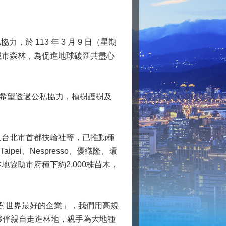
 113 年 3 月 9 日（星期
城市森林，為促進地球碳匯共盡心
希望透過公私協力，植樹護樹及
台北市首都扶輪社等，已推動種
pei、Nespresso、優織隆、環
協助市府種下約2,000株苗木，
對世界最好的企業」，我們用高規
夥伴親自走進林地，親手為大地種