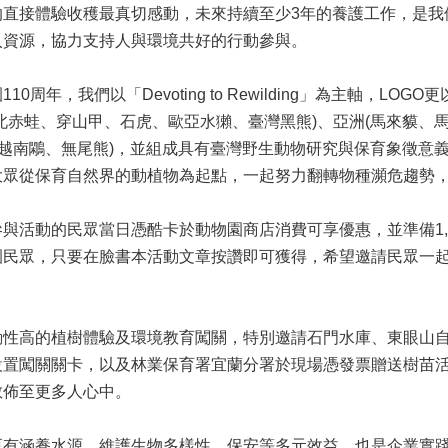
的直接體驗收穫最真切感動，未來持續至少3年的養護工作，是我
入資源，協力支持人與環境共好的行動參與。
，我們以「Devoting to Rewilding」為主軸，LOG
北赤蛙、穿山甲、石虎、歐亞水獺、臺灣黑熊)、亞洲(馬來貘、
、越南鷴、無尾熊)，並組成具有臺灣野生動物研究與保育象徵意
眾從保育自然界的動植物為起點，一起努力翻轉物種瀕危趨勢，
活動的民眾當日憑酷卡於動物園商店消費可享優惠，並準備1,5
園民眾，只要在臉書本活動文章按讚即可獲得，希望邀請民眾一
高的植樹體驗及環境教育闖關，特別邀請石門水庫、東眼山自
設置闖關關卡，以及林業保育署宜蘭分署於現場憑發票贈送樹苗
散佈至更多人心中。
涵養水源、維護生物多樣性、保安等多元效益，也是企業實踐