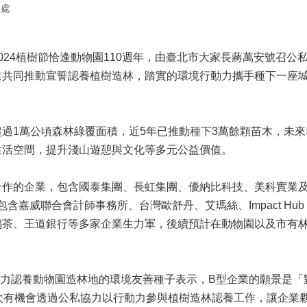
程處
植樹節恰逢動物園110週年，由臺北市大家長蔣萬安號召公私協力，於
業共同推動宣誓認養植樹造林，踏實的環境行動力攜手種下一座
1萬公頃森林綠覆面積，近5年已推動種下3萬餘顆苗木，未來
生活空間，提升淺山遊憩與文化等多元公益價值。
的企業，包含國泰集團、長虹集團、優納比科技、美科實業及
含嘉威聯合會計師事務所、台灣歐舒丹、艾瑪絲、Impact Hub Tai
茶、王道銀行等多家企業生力軍，後續預計在動物園以及市有林地
。
力認養動物園造林地的環境友善種子表示，B型企業的願景是「
次有機會透過公私協力以行動力參與植樹造林認養工作，讓企業