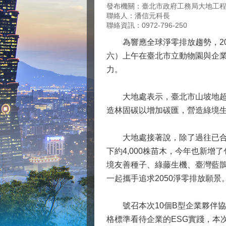
發布機關：臺北市政府工務局大地工
聯絡人：潘信元科長
聯絡資訊：0972-796-250
為響應全球淨零排放趨勢，2024
六）上午在臺北市立動物園與企
力。
大地處表示，臺北市山坡地超過
造林固碳以增加碳匯，營造綠境
大地處接著說，除了過往已合作
下約4,000株苗木，今年也新增了包
境友善種子、綠藤生機、臺灣藍鵲
一起攜手追求2050淨零排放願景
號召本次10個B型企業夥伴協
格標準看待企業的ESG實踐，本