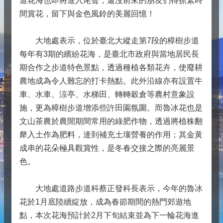
道花海也即將進入尾聲，還沒前來的朋友們得抓緊時
間賞花，留下與金色風鈴的美麗回憶！
大地處表示，位於臺北大縱走第7段的樟樹步道
每年有3期的繽紛花海，是臺北市政府與當地居民長
期合作之步道特色景點，透過種植各類花卉，使廢耕
農地成為令人難忘的打卡熱點。此外沿線亦有設置牛
車、水車、涼亭、水梯田、轉轉穀倉等農村意象設
施，更為樟樹步道增添些許田園氛圍。而魯冰花也是
文山茶農於農閒期間常用的綠肥作物，透過將植株翻
犛入土作為肥料，達到補充土壤營養的作用；其金黃
成串的花朵極具觀賞性，是冬春交接之際的亮麗景
色。
大地處道路步道科蔡正發科長表示，今年的魯冰
花於1月底陸續綻放，成為春節期間的熱門郊遊地
點，本次花海預計於2月下旬結束並為下一輪花海進