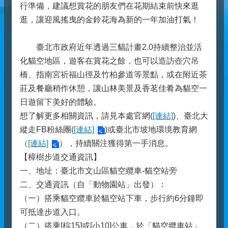
行準備，建議想賞花的朋友們在花期結束前快來逛
逛，讓迎風搖曳的金鈴花海為新的一年加油打氣！
臺北市政府近年透過三貓計畫2.0持續整治並活
化貓空地區，遊客在賞花之餘，也可以造訪壺穴吊
橋、指南宮祈福山徑及竹柏參道等景點，或在附近茶
莊及餐廳稍作休憩，讓山林美景及香茗佳肴為貓空一
日遊留下美好的體驗。
想了解更多相關資訊，請見本處官網(
[連結]
)、臺北大
縱走FB粉絲團(
[連結]
)或臺北市坡地環境教育網
（
[連結]
），持續關注獲得第一手消息。
【樟樹步道交通資訊】
一、地址：臺北市文山區貓空纜車-貓空站旁
二、交通資訊（自「動物園站」出發）：
（一）搭乘貓空纜車於貓空站下車，步行約6分鐘即
可抵達步道入口。
（二）搭乘[棕15]或[小10]公車，於「貓空纜車站」