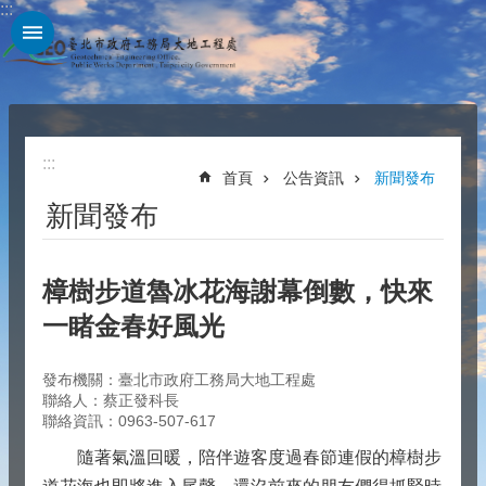
:::
跳到主要內容區塊
:::
首頁
公告資訊
新聞發布
新聞發布
樟樹步道魯冰花海謝幕倒數，快來
一睹金春好風光
發布機關：臺北市政府工務局大地工程處
聯絡人：蔡正發科長
聯絡資訊：0963-507-617
隨著氣溫回暖，陪伴遊客度過春節連假的樟樹步