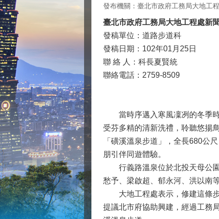
發布機關：臺北市政府工務局大地工
臺北市政府工務局大地工程處新
發稿單位：道路步道科
發稿日期：102年01月25日
聯 絡 人：科長夏賢統
聯絡電話：2759-8509
當時序邁入寒風凜冽的冬季時，
受芬多精的清新洗禮，聆聽悠揚
「磺溪溫泉步道」，全長680公
朋引伴同遊體驗。
行義路溫泉位於北投天母公園與
愁予、梁啟超、郁永河、洪以南
大地工程處表示，修建這條步道
提議北市府協助興建，經過工務局