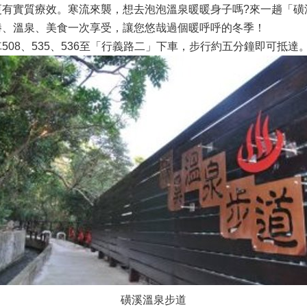
更有實質療效。寒流來襲，想去泡泡溫泉暖暖身子嗎?來一趟「磺
勝、溫泉、美食一次享受，讓您悠哉過個暖呼呼的冬季！
08、535、536至「行義路二」下車，步行約五分鐘即可抵達
磺溪溫泉步道