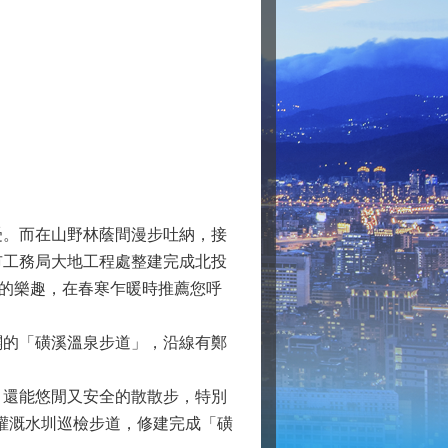
。而在山野林蔭間漫步吐納，接
市工務局大地工程處整建完成北投
身的樂趣，在春寒乍暖時推薦您呼
的「磺溪溫泉步道」，沿線有鄭
還能悠閒又安全的散散步，特別
的灌溉水圳巡檢步道，修建完成「磺