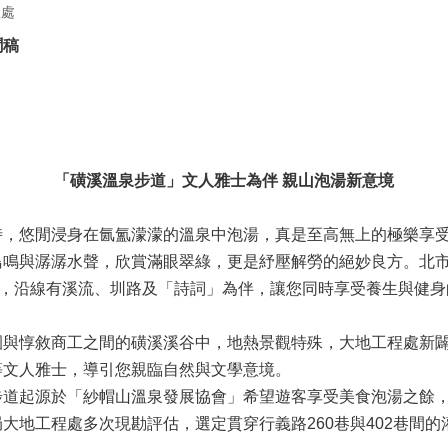
程處
聞稿
「磺溪溫泉步道」文人雅士為伴 親山泡湯新意境
悠閒浸身在氤氳濛濛的溫泉中泡湯，真是至高無上的極樂享受
鳥鳴與潺潺水聲，欣賞滿眼翠綠，更是紓壓解勞的絕妙良方。北
尺，沿線有溪流、圳路及「詩詞」為伴，讓您同時享受養生與健
惇敘商工之間的磺溪溪谷中，地熱景觀特殊，大地工程處新闢
等文人雅士，導引您親臨自然與文學意境。
起源於「紗帽山溫泉發展協會」希望遊客享受美食泡湯之餘，
大地工程處多次現勘評估，選定貫穿行義路260巷與402巷間