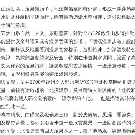
活動區，溫泉露頭多，地熱與溫泉同時外冒，形成一窪窪熱氣
著水圳及林蔭間平緩而行，除有清澈潺潺水聲相伴，還可以遠眺
雅士詩詞意境。
大山系自然、人文、景觀豐富，針對全市129條登山步道推動
能提供安全舒適又具有溫泉意涵的步道，「磺溪溫泉步道」設計別
圍籬、欄杆以及地面看到溫泉意象標示，造型特殊，加深溫泉特
說，為兼顧遊客親水及安全，特別在步道與水圳間，設置了高度
及文人作家的溫泉詩詞，讓遊客發思古之幽情，一邊漫遊步道，
知識、文學和健身功能的磺溪溫泉步道。
文學，早在1700年福州文人郁永河所寫形容北投當時的壯闊
更盛，前後有梁啟超的「北投溫泉」及台灣詩人洪以南的「北投
○年代著名藝人郭金發的歌曲「溫泉鄉的吉他」，也是描述當時的
抽空到此一遊。
青磺泉、白磺泉及鐵磺泉三種，對於皮膚病、風濕、關節炎、
詞及歷史背景，都可以沿著步道一邊欣賞風景，一邊回溯當時的
享受，北投是臺灣四大溫泉區之一，當「地熱水」經過礦物岩