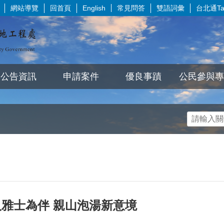
網站導覽
回首頁
常見問答
雙語詞彙
台北通Tai
English
公告資訊
申請案件
優良事蹟
公民參與專
雅士為伴 親山泡湯新意境