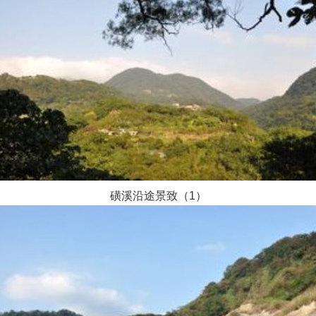
磺溪沿途景致（1）