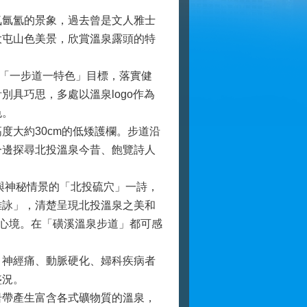
氤氳的景象，過去曾是文人雅士
大屯山色美景，欣賞溫泉露頭的特
「一步道一特色」目標，落實健
具巧思，多處以溫泉logo作為
色。
大約30cm的低矮護欄。步道沿
一邊探尋北投溫泉今昔、飽覽詩人
與神秘情景的「北投硫穴」一詩，
雜詠」，清楚呈現北投溫泉之美和
心境。在「磺溪溫泉步道」都可感
神經痛、動脈硬化、婦科疾病者
盛況。
帶產生富含各式礦物質的溫泉，