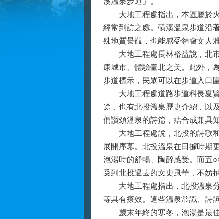
溪溫泉步道」。
大地工程處指出，本區屬於火山
經常到訪之處。磺溪溫泉步道沿
殊地質景觀，也能感受領會文人
大地工程處長林裕益說，北市五
康城市、體驗臺北之美。此外，為
步道標示，民眾可以在步道入口
大地工程處道路步道科長夏賢統
途，也有北投溫泉歷史介紹，以
們讚頌溫泉的詩篇，結合成兼具
大地工程處說，北投的詩歌和與
展開序幕。北投溫泉在日據時期
泡湯時的舒暢、陶醉感受。而五
受到北投過去的文史風華，不妨
大地工程處指出，北投溫泉分為
等具有療效。這些溫泉常識、詩
歲末年終的寒冬，泡湯是最佳的