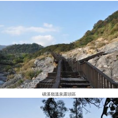
磺溪嶺溫泉露頭區