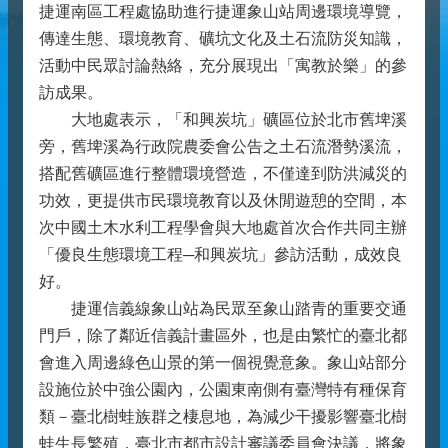
捷運南區工程處協助進行捷運象山站周邊環境導覽，
傳達生態、環境教育、礦坑文化及土石流防災知識，
活動中民眾討論熱絡，充分展現出「寓教於樂」的參
訪成果。
大地處表示，「和興炭坑」礦區位於北市舊埤溪
旁，舊埤溪為行政院農委會公告之土石流潛勢溪流，
搭配舊礦區進行整體環境營造，不僅達到防洪減災的
功效，更提供市民環境教育以及休閒遊憩的空間，本
次中國土木水利工程學會與大地處首次合作共同主辦
「優良生態環境工程─和興炭坑」參訪活動，成效良
好。
捷運信義線象山站為民眾至象山踏青的重要交通
門戶，除了鄰近信義計畫區外，也是由繁忙的臺北都
會進入周邊綠色山景的第一個視覺意象。象山站部分
設施位於中強公園內，公園東南側有臺灣特有種保育
類－臺北樹蛙族群之棲息地，為減少干擾影響臺北樹
蛙生長繁殖，臺北市都市設計審議委員會決議，將象