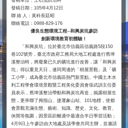
發稿單位：土石流防治科
發稿日期：105年4月12日
聯 絡 人：黃科長廷昭
聯絡電話：0988-829-176
優良生態環境工程─和興炭坑參訪
創新環境教育初體驗！
「和興炭坑」位於臺北市信義區信義路5段150
巷102號旁，臺北市政府工務局大地工程處進行舊埤
溪整治時，將廢棄已久的礦坑進行改善，讓「和興炭
坑」得以重見天日，連同周邊的「樹屋景觀」及「礦
工小甲」成為臺北市信義區熱門新景點。中國土木水
利工程學會環境景觀暨工程美化委員會張武訓主任委
員表示，舊埤溪整治帶動和興炭坑再造，揭露樹屋生
態，更串聯了拇指山、捷運象山站、101地標，使都
會景觀充滿生態、藝術、知識、歷史、文化、教育、
休閒等氛圍，因景區距離適中最適合半日學習活動；
4月9日上午參訪由大地處及該學會共同主辦，並邀請