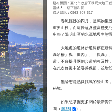
發布機關：臺北市政府工務局大地工
聯絡人：蔡正發科長
聯絡資訊：0963-507-617
春風輕拂的四月，是萬物復甦的
重要山徑，而這條蘊含豐富歷史
串聯了陽明山區的水源地與生態
大地處的道路步道科蔡正發科長
瀑吊橋」與「圳內」、「觀瀑」
道，不僅提升兩側步道的可及性
在此次修復中被妥善保留，並增
無論您是熱愛挑戰的登山者，或
秘境。
如果想掌握更多關於最新資訊，
團（
[連結]
）。