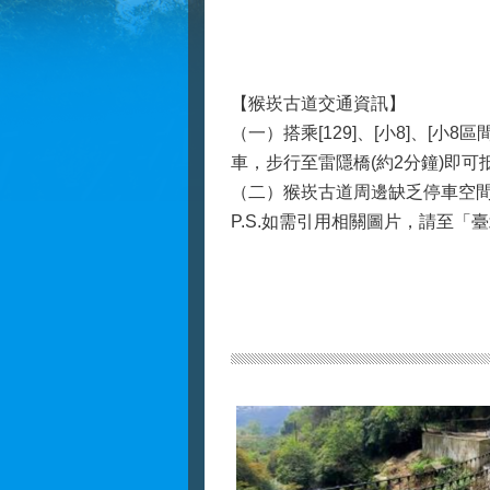
【猴崁古道交通資訊】
（一）搭乘[129]、[小8]、[
車，步行至雷隱橋(約2分鐘)即可
（二）猴崁古道周邊缺乏停車空
P.S.如需引用相關圖片，請至