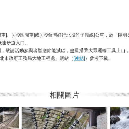
小8區間車]、[小9區間車]或[小9台灣好行北投竹子湖線]公車，於
抵達步道入口。
間，敬請活動參與者響應節能減碳，盡量搭乘大眾運輸工具上山
「臺北市政府工務局大地工程處」網站（
[連結]
）參考下載。
相關圖片