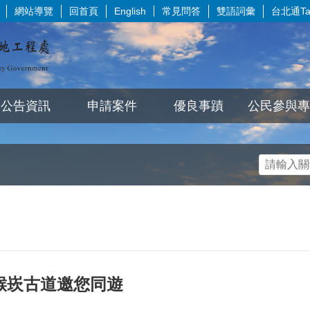
網站導覽
回首頁
常見問答
雙語詞彙
台北通Tai
English
公告資訊
申請案件
優良事蹟
公民參與專
猴崁古道邀您同遊