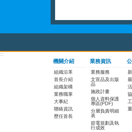
:::
機關介紹
業務資訊
公
組織沿革
業務服務
首長介紹
文宣品及出版
品
組織架構
施政計畫
業務職掌
個人資料保護
大事紀
工
專區(PDF)
聯絡資訊
分層負責明細
表
歷任首長
節電規劃及執
行成效