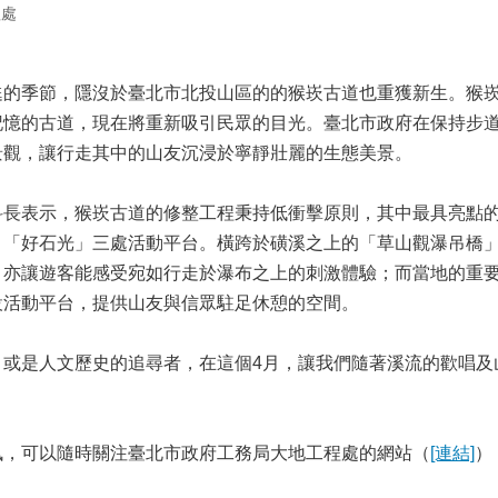
程處
季節，隱沒於臺北市北投山區的的猴崁古道也重獲新生。猴崁
記憶的古道，現在將重新吸引民眾的目光。臺北市政府在保持步
景觀，讓行走其中的山友沉浸於寧靜壯麗的生態美景。
表示，猴崁古道的修整工程秉持低衝擊原則，其中最具亮點的
、「好石光」三處活動平台。橫跨於磺溪之上的「草山觀瀑吊橋
，亦讓遊客能感受宛如行走於瀑布之上的刺激體驗；而當地的重
設活動平台，提供山友與信眾駐足休憩的空間。
是人文歷史的追尋者，在這個4月，讓我們隨著溪流的歡唱及
可以隨時關注臺北市政府工務局大地工程處的網站（
[連結]
）