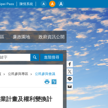
pei Pass
陳情系統
區
廉政園地
政府資訊公開
進階搜尋
頁
公民參與專區
公民參與會議
事業計畫及權利變換計