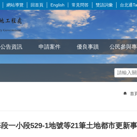
網站導覽
回首頁
常見問答
雙語詞彙
台北通Tai
English
公告資訊
申請案件
優良事蹟
公民參與專
首
段一小段529-1地號等21筆土地都市更新