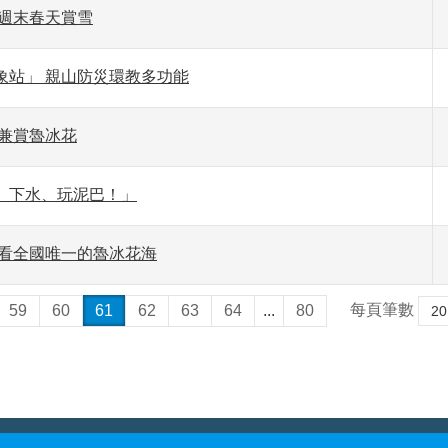
握週末春天賞雪
象站」 親山防災環教多功能
道兼賞魯冰花
、下水、玩泥巴！」
 看全國唯一的魯冰花海
每頁筆數
59
60
61
62
63
64
...
80