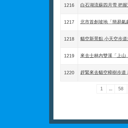
白石湖流蘇四月雪 把
1216
北市首創坡地「簡易氣
1217
貓空新景點 小天空步
1218
來去士林內雙溪「上山
1219
趕緊來去貓空樟樹步道
1220
1
...
58