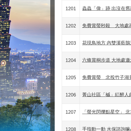
蟲蟲「偉」跡 出沒在舊
1201
免費賞螢秒殺 大地處
1202
花現鳥地方 內雙溪藍鵲
1203
六條賞桐步道 大地處
1204
免費賞螢 北投竹子湖
1205
菁山社區「槭」紅醉人
1206
「螢光閃爍點星空」 北
1207
手指動一動 水保諮詢嘛
1208