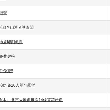
冠鷲
拆廟？山巡者談奇聞
大地處即刻救援
處免費健檢
免驚!!
動 免20人即可露營
冰」 北市大地處推薦14條賞花步道