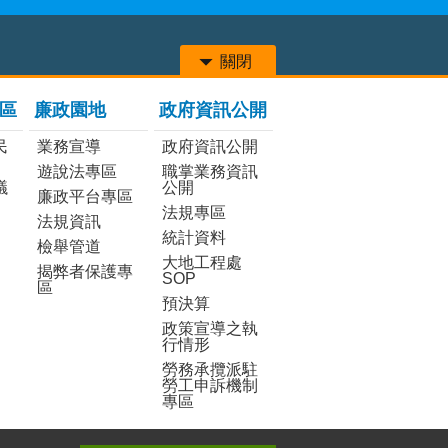
關閉
區
廉政園地
政府資訊公開
民
業務宣導
政府資訊公開
遊說法專區
職掌業務資訊
議
公開
廉政平台專區
法規專區
法規資訊
統計資料
檢舉管道
大地工程處
揭弊者保護專
SOP
區
預決算
政策宣導之執
行情形
勞務承攬派駐
勞工申訴機制
專區