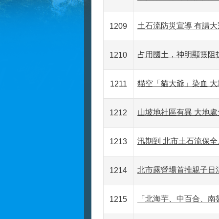
土石流防災宣導 有請大
1209
占用國土，神明顯靈阻
1210
貓空「貓大爺」染血 
1211
山坡地社區有異 大地
1212
汛期到 北市土石流保全戶
1213
北市露營場首推親子日活
1214
「北海芋、中百合、南魯
1215