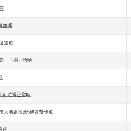
莊
再加碼
逍遙遊
邀您一「桐」體驗
見
此刻遊賞正當時
市大地處推薦5條賞螢步道
A通