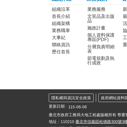
組織沿革
業務服務
首長介紹
文宣品及出版
品
組織架構
施政計畫
業務職掌
個人資料保護
大事紀
工
專區(PDF)
聯絡資訊
分層負責明細
表
歷任首長
節電規劃及執
行成效
隱私權與資訊安全政策
政府網站資料
更新日期
115-08-08
臺北市政府工務局大地工程處版權所有 尊重
地址：110210
臺北市信義區松德路300號3