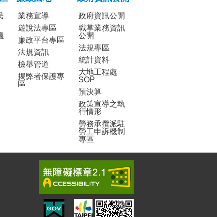
民
業務宣導
政府資訊公開
遊說法專區
職掌業務資訊
議
公開
廉政平台專區
法規專區
法規資訊
統計資料
檢舉管道
大地工程處
揭弊者保護專
SOP
區
預決算
政策宣導之執
行情形
勞務承攬派駐
勞工申訴機制
專區