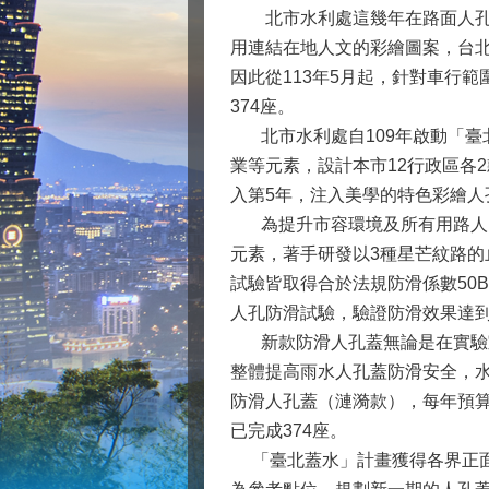
北市水利處這幾年在路面人孔蓋
用連結在地人文的彩繪圖案，台北
因此從113年5月起，針對車行範
374座。
北市水利處自109年啟動「臺
業等元素，設計本市12行政區各
入第5年，注入美學的特色彩繪
為提升市容環境及所有用路人的
元素，著手研發以3種星芒紋路的
試驗皆取得合於法規防滑係數50
人孔防滑試驗，驗證防滑效果達
新款防滑人孔蓋無論是在實驗室
整體提高雨水人孔蓋防滑安全，水
防滑人孔蓋（漣漪款），每年預算約
已完成374座。
「臺北蓋水」計畫獲得各界正面