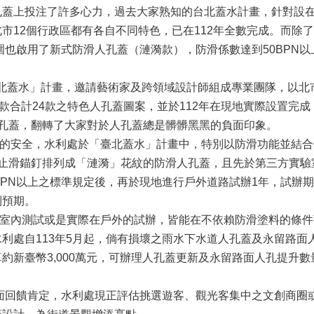
上投注了許多心力，過去大家熟知的台北蓋水計畫，針對設在
市12個行政區都有各自不同特色，已在112年全數完成。而除
圍也啟用了新式防滑人孔蓋（漣漪款），防滑係數達到50BPN以上
北蓋水」計畫，邀請藝術家及跨領域設計師組成專業團隊，以北市
2款合計24款之特色人孔蓋圖案，並於112年在現地實際設置完
人孔蓋，翻轉了大家對於人孔蓋總是髒髒黑黑的負面印象。
安全，水利處於「臺北蓋水」計畫中，特別以防滑功能並結合
止滑錨釘排列成「漣漪」花紋的防滑人孔蓋，且先於第三方實驗
BPN以上之標準規定後，再於現地進行戶外道路試辦1年，試辦期
到預期。
內測試或是實際在戶外的試辦，皆能在不依賴防滑塗料的條件
利處自113年5月起，倘有損壞之雨水下水道人孔蓋及永留路面
新臺幣3,000萬元，可辦理人孔蓋更新及永留路面人孔提升數量約
回饋肯定，水利處現正評估挑選遊客、觀光客集中之文創商圈