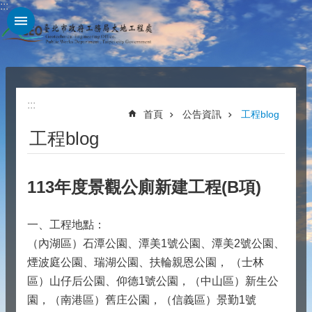
:::
跳到主要內容區塊
:::
首頁
公告資訊
工程blog
工程blog
113年度景觀公廁新建工程(B項)
一、工程地點：
（內湖區）石潭公園、潭美1號公園、潭美2號公園、
煙波庭公園、瑞湖公園、扶輪親恩公園， （士林
區）山仔后公園、仰德1號公園，（中山區）新生公
園，（南港區）舊庄公園，（信義區）景勤1號