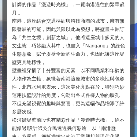
計師的作品「漫遊時光機」，一覽南港過往的繁華歲
月 。
南港，這座結合交通樞紐與科技商圈的城市，擁有無
限發展的可能，因此吳限以此為發想，將壁畫主軸訂
為「共生之境，創新之城」。他將這座城市多元的人
文生態，巧妙融入其中，也畫入「Nangang」的綠色
生態意象，賦予堤壁全新的生命力，也因此讓這座堤
壁更具地標性 。
壁畫裡穿插了十分豐富的元素，以不同職業和年齡的
人物作為主軸，象徵著南港這座城市的多樣性與包容
性，北市水利處表示，這次美化亮點在於，特別巧妙
運用扶壁設計的角度，勾勒出各式各樣人物的臉孔，
不但充滿視覺的趣味與驚喜，更為這幅作品增添了許
多層次感。
松河街堤壁前段也有精彩作品「漫遊時光機」，絕不
能錯過!設計師吳介民透過幾何彩繪，以「南港歷
史」為靈感，細膩描繪出南港工業興起與現代化過