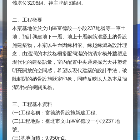
骸塔位3208組、神主牌約5萬組。
二、工程概要
本案基地位於文山區富德段一小段237地號等一筆土
地，預計興建地下一層、地上十層鋼筋混凝土納骨設
施建築物，本案以生命因緣相依、緣起緣滅為設計理
念，由溫潤的木紋格柵搭配簡潔的仿清水模外牆塑造
現代化的建築語彙，室內配置中央通透採光天井塑造
明亮開放的空間感，希望以現代建築的設計手法，破
除封閉的納骨設施既定印象，同時反映以人為本及簡
潔明快的機關風格。
三、工程基本資料
(一)工程名稱：富德納骨設施新建工程。
(二)工程地點：臺北市文山區富德段一小段237 地
號。
(三)基地面積：9,950m2。