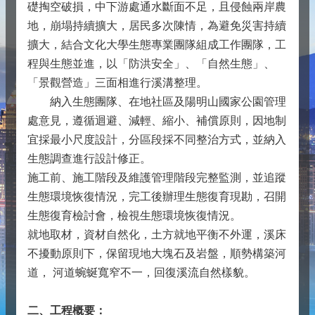
礎掏空破損，中下游處通水斷面不足，且侵蝕兩岸農
地，崩塌持續擴大，居民多次陳情，為避免災害持續
擴大，結合文化大學生態專業團隊組成工作團隊，工
程與生態並進，以「防洪安全」、「自然生態」、
「景觀營造」三面相進行溪溝整理。
納入生態團隊、在地社區及陽明山國家公園管理
處意見，遵循迴避、減輕、縮小、補償原則，因地制
宜採最小尺度設計，分區段採不同整治方式，並納入
生態調查進行設計修正。
施工前、施工階段及維護管理階段完整監測，並追蹤
生態環境恢復情況，完工後辦理生態復育現勘，召開
生態復育檢討會，檢視生態環境恢復情況。
就地取材，資材自然化，土方就地平衡不外運，溪床
不擾動原則下，保留現地大塊石及岩盤，順勢構築河
道， 河道蜿蜒寬窄不一，回復溪流自然樣貌。
二、工程概要：