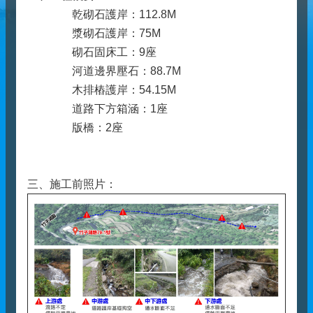
乾砌石護岸：112.8M
漿砌石護岸：75M
砌石固床工：9座
河道邊界壓石：88.7M
木排樁護岸：54.15M
道路下方箱涵：1座
版橋：2座
三、施工前照片：