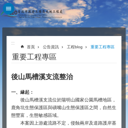
:::
跳到主要內容區塊
:::
首頁
公告資訊
工程blog
重要工程專區
重要工程專區
後山馬槽溪支流整治
一、緣起：
後山馬槽溪支流位於陽明山國家公園馬槽地區，
鹿角坑生態保護區與磺嘴山生態保護區之間，自然生
態豐富，生態敏感區域。
本案因上游處流路不定，侵蝕兩岸及道路護岸基