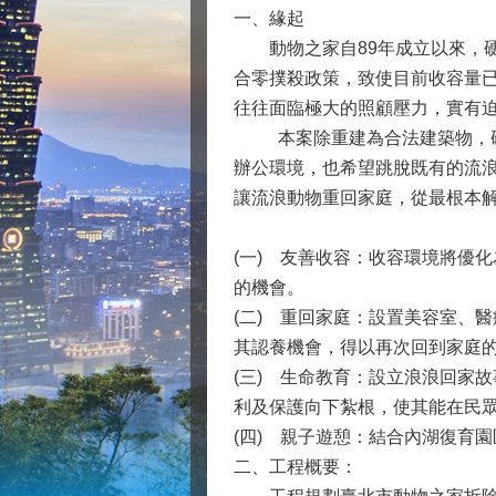
一、緣起
動物之家自89年成立以來，硬體
合零撲殺政策，致使目前收容量
往往面臨極大的照顧壓力，實
本案除重建為合法建築物，硬體
辦公環境，也希望跳脫既有的流
讓流浪動物重回家庭，從最根本
(一)
友善收容：收容環境將優化
的機會。
(二)
重回家庭：設置美容室、醫
其認養機會，得以再次回到家庭
(三)
生命教育：設立浪浪回家故
利及保護向下紮根，使其能在民
(四)
親子遊憩：結合內湖復育園
二、工程概要：