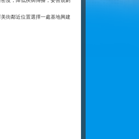
密度，降低疾病傳播，妥善規劃
美街鄰近位置選擇一處基地興建