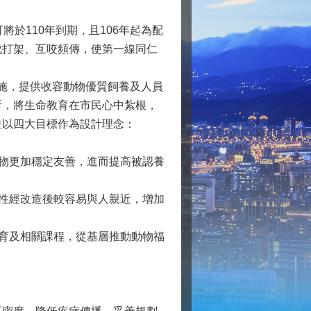
於110年到期，且106年起為配
成打架、互咬頻傳，使第一線同仁
施，提供收容動物優質飼養及人員
所，將生命教育在市民心中紮根，
並以四大目標作為設計理念：
物更加穩定友善，進而提高被認養
性經改造後較容易與人親近，增加
育及相關課程，從基層推動動物福