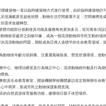
建築物一直以臨時建築物方式進行使用，由於臨時建築物許可將
已呈現滿載甚至超收狀態，動物生活空間嚴重不足；空間擁擠造
有迫切需求改建轉型。
功能部分規劃使其功能及服務角色更加多元，並完善各項設
浪動物收容處所之刻板印象，成為一個流浪動物與市民互動的場
解決流浪動物的問題，期盼成為亞洲人道標竿的生命教育場域，
為動物依年齡分區飼養、注重通風噪除臭、營造舒適環境，使動
療中心、物理治療室及行為矯正中心，流浪動物經外貌及行為個
的懷抱。
事館及生命教育教室，開放機關學校團體參訪並定期舉辦生命教
眾心中萌芽，形成市民之動物保護集體意識。
區的自然資源保育服務功能，建構假日親子休憩場所。