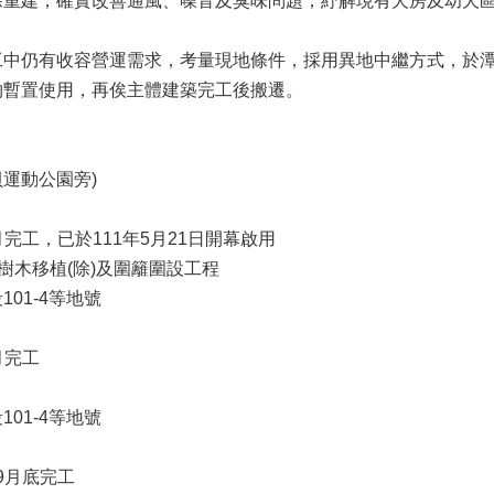
建，確實改善通風、噪音及臭味問題，紓解現有犬房及幼犬區
中仍有收容營運需求，考量現地條件，採用異地中繼方式，於潭
物暫置使用，再俟主體建築完工後搬遷。
貝運動公園旁)
月完工，已於111年5月21日開幕啟用
樹木移植(除)及圍籬圍設工程
01-4等地號
月完工
01-4等地號
年9月底完工