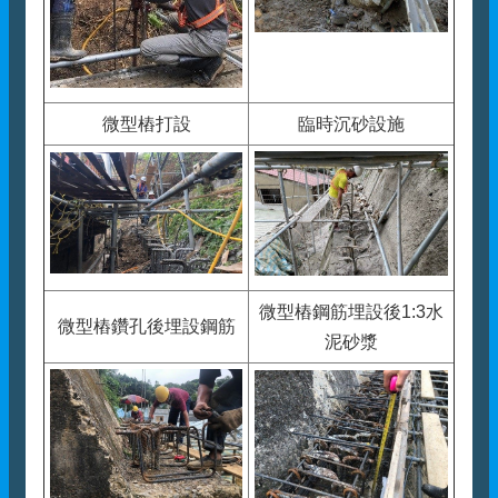
微型樁打設
臨時沉砂設施
微型樁鋼筋埋設後1:3水
微型樁鑽孔後埋設鋼筋
泥砂漿