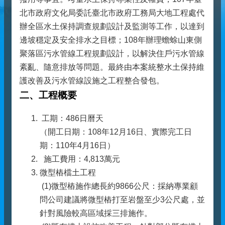
北市政府文化局委託臺北市政府工務局大地工程處代
辦全區水土保持調查規劃設計及監測等工作，以達到
邊坡穩定及安全排水之目標；108年辦理蟾蜍山東側
聚落區污水管線工程規劃設計，以解決住戶污水管線
紊亂、隨意排放等問題。最終由本案統整水土保持維
護改善及污水管線設施之工程整合發包。
二、工程概要
工期：486日曆天
（開工日期：108年12月16日、實際完工日
期：110年4月16日）
施工費用：4,813萬元
微型樁檔土工程
(1)微型樁施作總長約9866公尺：採納專業顧
問公司建議將微型樁打至岩盤至少3公尺處，並
針對風險較高區域採三排施作。