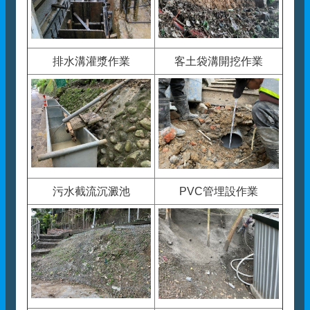
排水溝灌漿作業
客土袋溝開挖作業
污水截流沉澱池
PVC管埋設作業