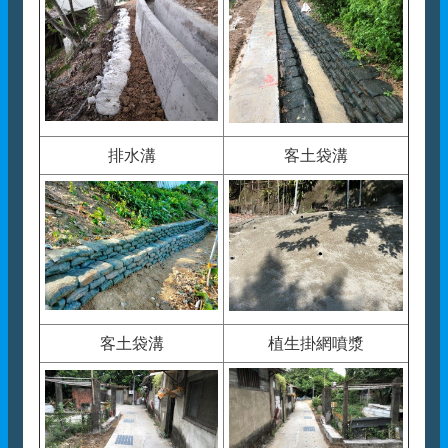
排水溝
客土袋溝
客土袋溝
植生掛網噴漿