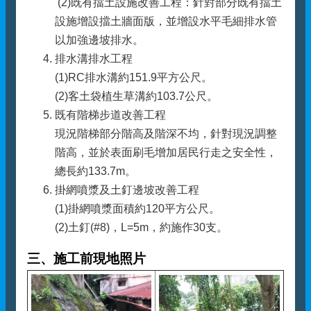
(2)既有擋土設施改善工程：針對部分既有擋土
設施增設擋土牆面版，並增設水平毛細排水管
以加強邊坡排水。
排水溝排水工程
(1)RC排水溝約151.9平方公尺。
(2)客土袋植生草溝約103.7公尺。
既有階梯步道改善工程
現況階梯部分階高及階深不均，針對現況調整
階高，並於表面刷毛增加居民行走之安全性，
總長約133.7m。
掛網噴漿及土釘邊坡改善工程
(1)掛網噴漿面積約120平方公尺。
(2)土釘(#8)，L=5m，約施作30支。
三、施工前現地照片