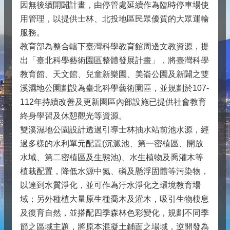
因無後續開闢計畫，由停管處延續作為臨時停車場使
用管理，以提供士林、北投地區民眾優質的大眾運輸
服務。
教育部為整合轄下臺灣科學教育館周邊文教資源，提
出「臺北科學藝術園區整體發展計畫」，將臺灣科學
教育館、天文館、兒童新樂園、美崙公園及新闢之雙
溪濕地公園劃設為臺北科學藝術園區，並規劃於107-
112年持續改善及更新園區內部設施已提供社會教育
終身學習及休憩觀光等資源。
雙溪濕地公園設計透過引導士林抽水站前池水源，經
過多樣的水利單元配置(沉澱池、第一密植區、開放
水域、第二密植區及生態池)、水生植物及喬灌木等
植栽配置，降低水源中氮、磷及懸浮固體等污染物，
以達到水質淨化，並可作為汙水淨化之環境教育場
域；另外種植大量原生種喬木及灌木，吸引生物棲息
及復育自然，並搭配四季森林色彩變化，規劃不同季
節之區域主題，將原本混凝土鋪面之場域，逆開發為