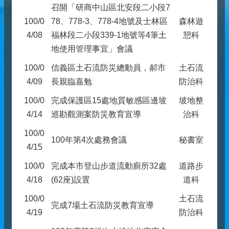
召開「研商中山區北安段二小段7
100/0
78、778-3、778-4地號及士林區
森林遊
4/08
福林段二小段339-1地號等4筆土
憩科
地使用管理事宜」會議
100/0
信義區土石流防災總動員，郝市
土石流
4/09
長親臨嘉勉
防治科
100/0
完成保護區15處地質敏感區邊坡
坡地整
4/14
巡勘觀測案防災教育宣導
治科
100/0
100年第4次處務會議
秘書室
4/15
100/0
完成本市登山步道流動廁所32處
道路步
4/18
(62座)設置
道科
100/0
土石流
完成7場土石流防災教育宣導
4/19
防治科