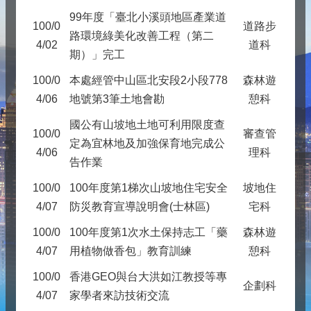
99年度「臺北小溪頭地區產業道
100/0
道路步
路環境綠美化改善工程（第二
4/02
道科
期）」完工
100/0
本處經管中山區北安段2小段778
森林遊
4/06
地號第3筆土地會勘
憩科
國公有山坡地土地可利用限度查
100/0
審查管
定為宜林地及加強保育地完成公
4/06
理科
告作業
100/0
100年度第1梯次山坡地住宅安全
坡地住
4/07
防災教育宣導說明會(士林區)
宅科
100/0
100年度第1次水土保持志工「藥
森林遊
4/07
用植物做香包」教育訓練
憩科
100/0
香港GEO與台大洪如江教授等專
企劃科
4/07
家學者來訪技術交流