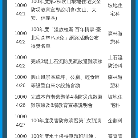
100年度第2梯次山坡地住宅安全
100/0
坡地住
防災教育宣導說明會(文山、大
4/21
宅科
安、信義區)
100年度「溫故植新 百年情森-臺
100/0
森林遊
北宅森林Part兔」網路活動公布
4/22
憩科
得獎名單
100/0
土石流
完成3場土石流防災疏散避難演練
4/22
防治科
100/0
圓山風景區草坪、公廁、輕食區
森林遊
4/26
等設置自來水設施會勘
憩科
100/0
完成本市老舊聚落4場防災疏散避
坡地住
4/26
難演練及8場教育宣導說明會
宅科
100/0
100年度災害防救演習第1次預演
企劃科
4/27
100/0
100年度水土保持專題班訓練，
審查管