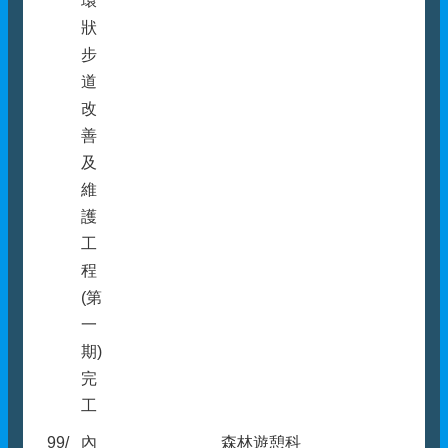
環
狀
步
道
改
善
及
維
護
工
程
(第
一
期)
完
工
99/
內
森林遊憩科