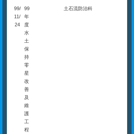
99/
99
土石流防治科
11/
年
24
度
水
土
保
持
零
星
改
善
及
維
護
工
程