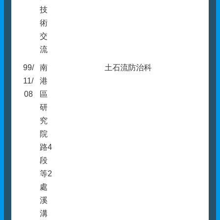
技
術
交
流
99/
南
土石流防治科
11/
港
08
區
研
究
院
路4
段
等2
處
溪
溝