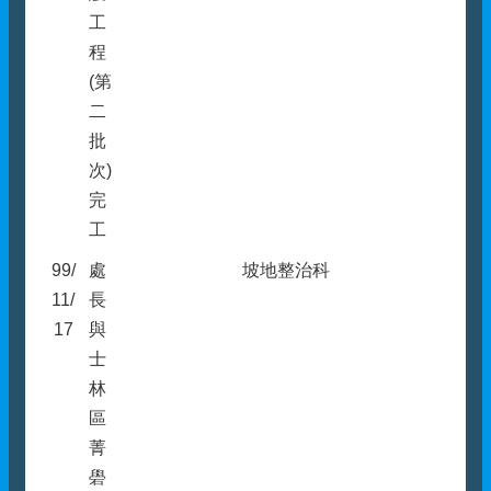
工
程
(第
二
批
次)
完
工
99/
處
坡地整治科
11/
長
17
與
士
林
區
菁
礐