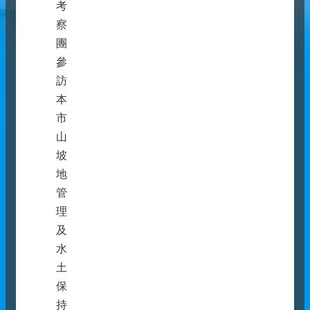
考
察
團
參
訪
本
市
山
坡
地
管
理
及
水
土
保
持