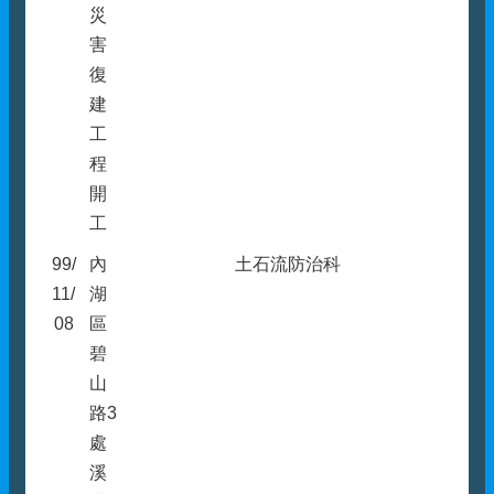
災
害
復
建
工
程
開
工
99/
內
土石流防治科
11/
湖
08
區
碧
山
路3
處
溪