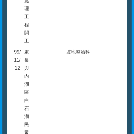
處
理
工
程
開
工
99/
處
坡地整治科
11/
長
12
與
內
湖
區
白
石
湖
民
眾