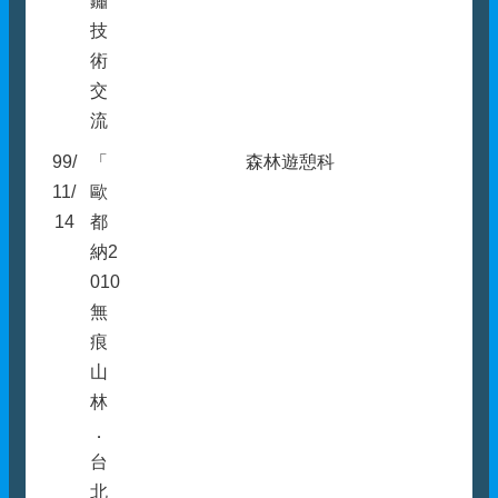
鏽
技
術
交
流
99/
「
森林遊憩科
11/
歐
14
都
納2
010
無
痕
山
林
．
台
北