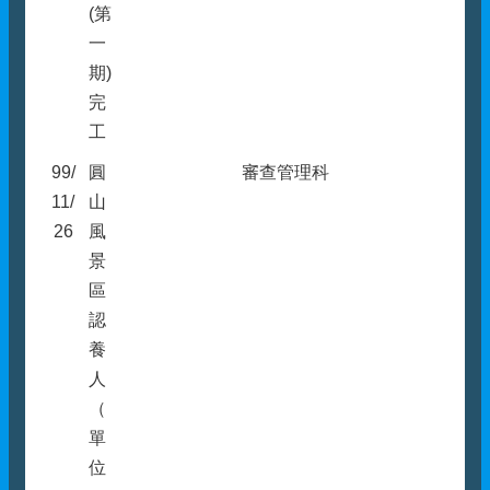
(第
一
期)
完
工
99/
圓
審查管理科
11/
山
26
風
景
區
認
養
人
（
單
位