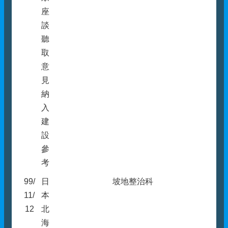
座
談
聽
取
意
見
納
入
建
設
參
考
99/
日
坡地整治科
11/
本
12
北
海