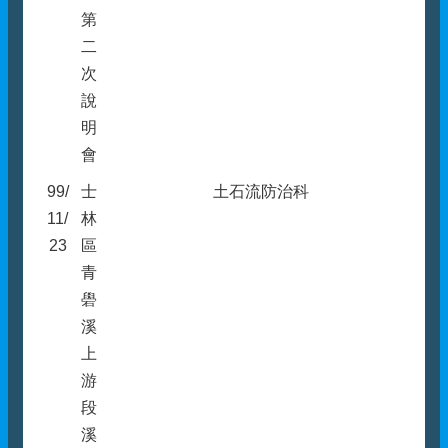
第
二
次
說
明
會
99/
士
土石流防治科
11/
林
23
區
青
礐
溪
上
游
段
溪