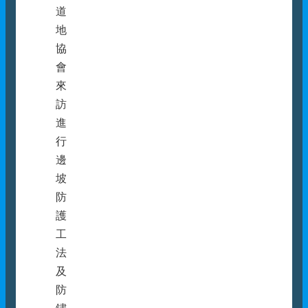
道
地
協
會
來
訪
進
行
邊
坡
防
護
工
法
及
防