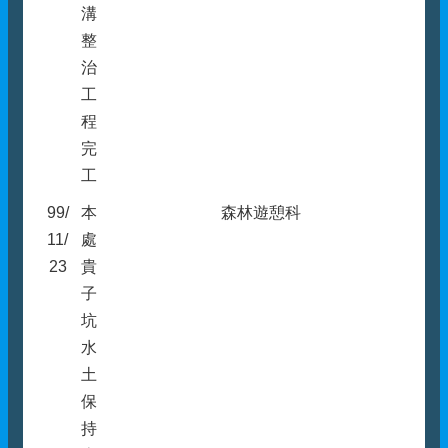
溝
整
治
工
程
完
工
99/
本
森林遊憩科
11/
處
23
貴
子
坑
水
土
保
持