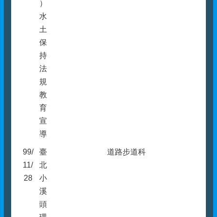
）
水
土
保
持
法
規
教
育
宣
導
99/
臺
道路步道科
11/
北
28
小
溪
頭