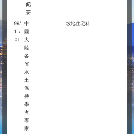
紀
要
99/
中
坡地住宅科
11/
國
01
大
陸
各
省
水
土
保
持
學
者
專
家