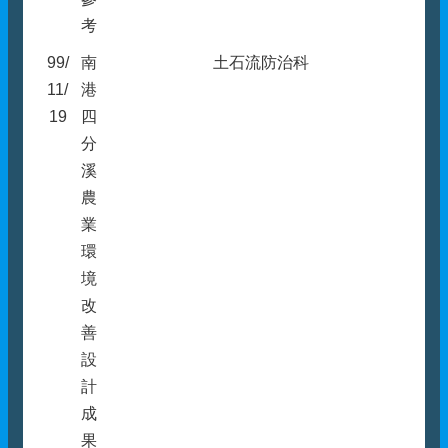
考
99/
南
土石流防治科
11/
港
19
四
分
溪
農
業
環
境
改
善
設
計
成
果