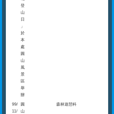
登
山
日
」
於
本
處
圓
山
風
景
區
舉
辦
99/
圓
森林遊憩科
11/
山