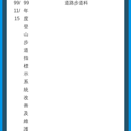
99/
99
道路步道科
11/
年
15
度
登
山
步
道
指
標
示
系
統
改
善
及
維
護