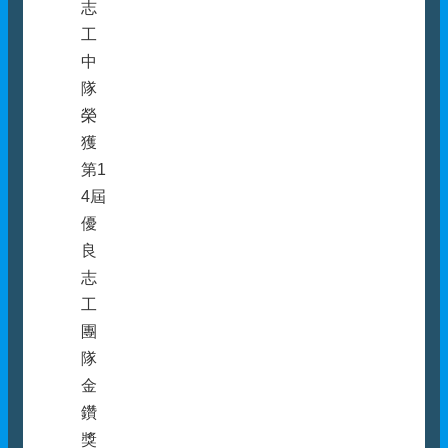
志
工
中
隊
榮
獲
第1
4屆
優
良
志
工
團
隊
金
鑽
獎