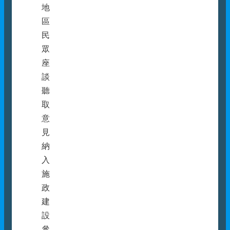
地
區
民
眾
座
談
聽
取
意
見
納
入
施
政
建
設
參