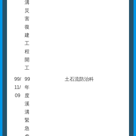
溝
災
害
復
建
工
程
開
工
99/
99
土石流防治科
11/
年
09
度
溪
溝
緊
急