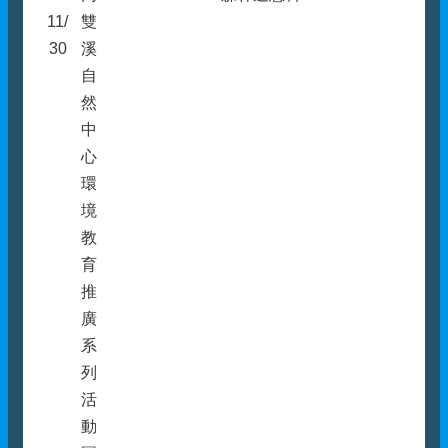
11/
雙
30
溪
自
然
中
心
環
境
教
育
推
廣
系
列
活
動