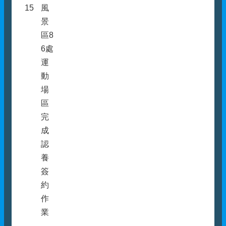
15
風
景
區8
6處
運
動
場
區
完
成
認
養
簽
約
作
業