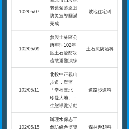
臺北市山坡地
老舊聚落巡迴
102/05/07
坡地住宅科
防災宣導圓滿
完成
參與士林區公
所辦理102年
102/05/09
土石流防治科
度土石流防災
疏散避難演練
北投中正親山
步道，舉辦
102/05/11
「幸福臺北
道路步道科
珍愛大地」－
生態導覽活動
辦理水保志工
102/05/15
參訪綠色博覽
森林遊憩科