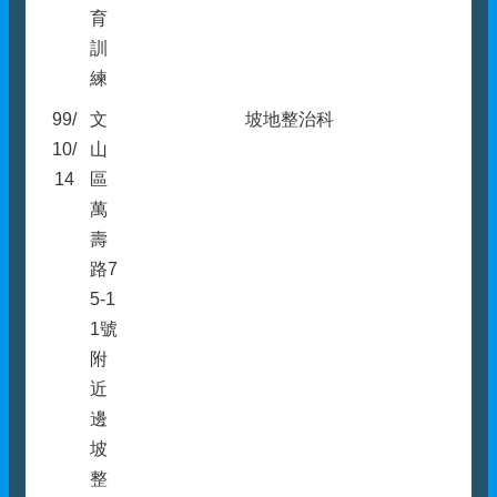
育
訓
練
99/
文
坡地整治科
10/
山
14
區
萬
壽
路7
5-1
1號
附
近
邊
坡
整