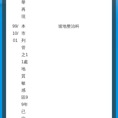
華
再
現
99/
本
坡地整治科
10/
市
01
列
管
之1
1處
地
質
敏
感
區9
9年
已