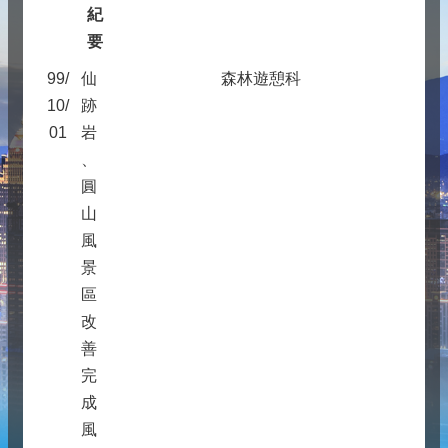
紀
要
99/
仙
森林遊憩科
10/
跡
01
岩
、
圓
山
風
景
區
改
善
完
成
風