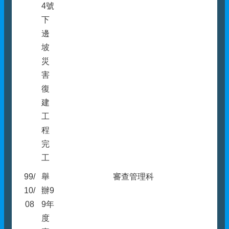
4號
下
邊
坡
災
害
復
建
工
程
完
工
99/
舉
審查管理科
10/
辦9
08
9年
度