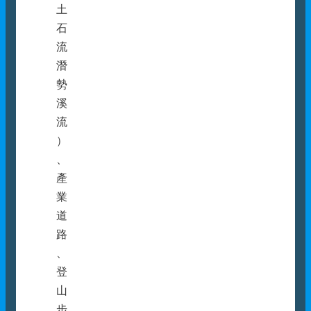
土
石
流
潛
勢
溪
流
）
、
產
業
道
路
、
登
山
步