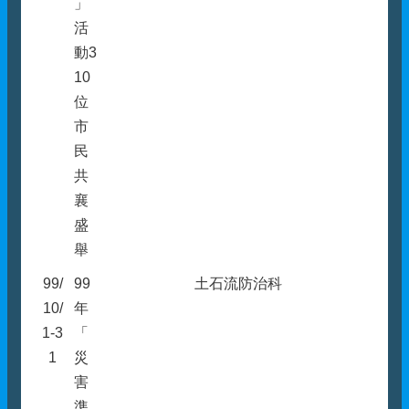
」
活
動3
10
位
市
民
共
襄
盛
舉
99/
99
土石流防治科
10/
年
1-3
「
1
災
害
準