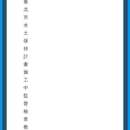
臺
北
市
水
土
保
持
計
畫
施
工
中
監
督
檢
查
教