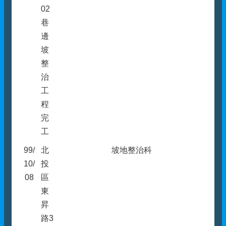
02
巷
邊
坡
整
治
工
程
完
工
99/
北
坡地整治科
10/
投
08
區
東
昇
路3