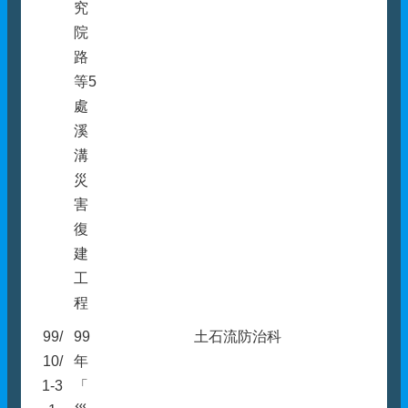
究
院
路
等5
處
溪
溝
災
害
復
建
工
程
99/
99
土石流防治科
10/
年
1-3
「