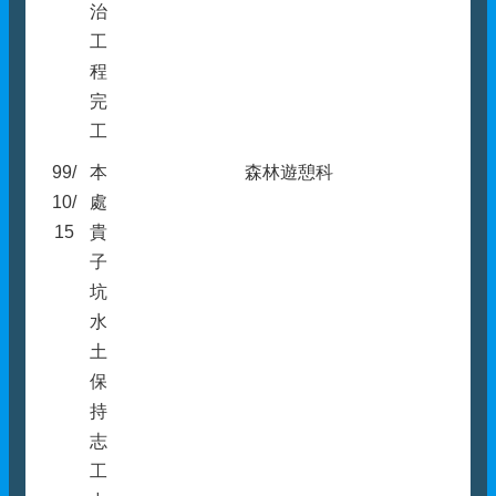
治
工
程
完
工
99/
本
森林遊憩科
10/
處
15
貴
子
坑
水
土
保
持
志
工