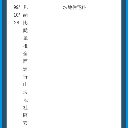
99/
凡
坡地住宅科
10/
納
28
比
颱
風
後
全
面
進
行
山
坡
地
社
區
安