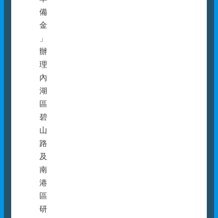
備
金
」
辦
理
內
湖
區
碧
山
路
及
南
港
區
研