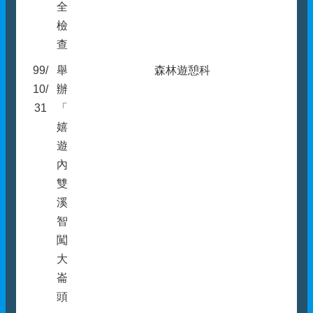
全
檢
查
99/
舉
森林遊憩科
10/
辦
31
「
嬉
遊
內
雙
溪
智
闖
大
崙
頭