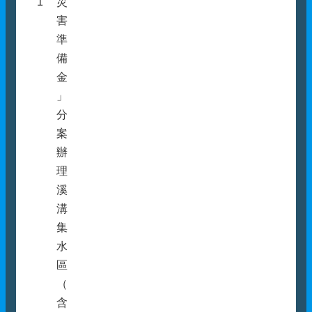
1
災
害
準
備
金
」
分
案
辦
理
溪
溝
集
水
區
（
含