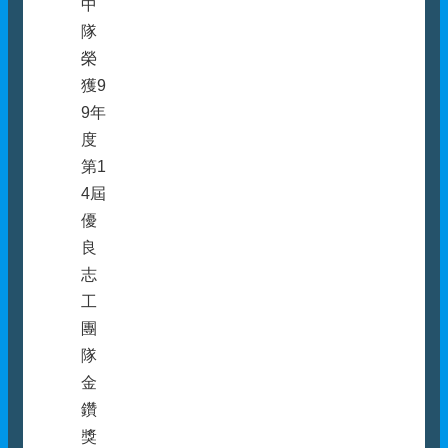
中
隊
榮
獲9
9年
度
第1
4屆
優
良
志
工
團
隊
金
鑽
獎