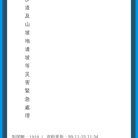
道
及
山
坡
地
邊
坡
等
災
害
緊
急
處
理
點閱數：
資料更新：99-11-15 11:34
1918