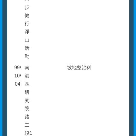
步
健
行
淨
山
活
動
99/
南
坡地整治科
10/
港
04
區
研
究
院
路
二
段1