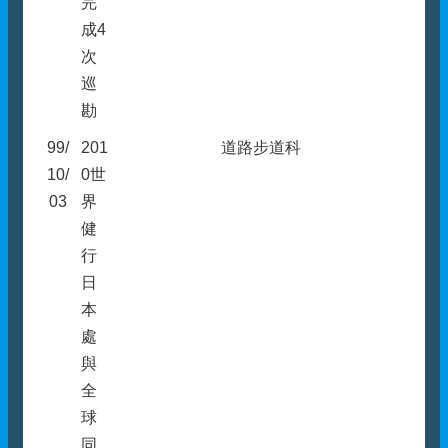
完
成4
次
巡
勘
99/
201
道路步道科
10/
0世
03
界
健
行
日
本
處
與
全
球
同