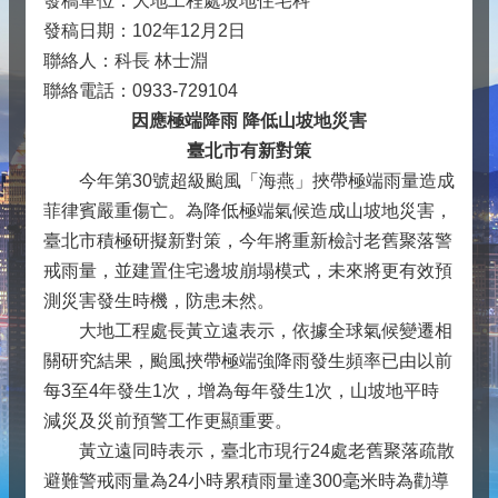
發稿單位：大地工程處坡地住宅科
發稿日期：102年12月2日
聯絡人：科長 林士淵
聯絡電話：0933-729104
因應極端降雨 降低山坡地災害
臺北市有新對策
今年第30號超級颱風「海燕」挾帶極端雨量造成
菲律賓嚴重傷亡。為降低極端氣候造成山坡地災害，
臺北市積極研擬新對策，今年將重新檢討老舊聚落警
戒雨量，並建置住宅邊坡崩塌模式，未來將更有效預
測災害發生時機，防患未然。
大地工程處長黃立遠表示，依據全球氣候變遷相
關研究結果，颱風挾帶極端強降雨發生頻率已由以前
每3至4年發生1次，增為每年發生1次，山坡地平時
減災及災前預警工作更顯重要。
黃立遠同時表示，臺北市現行24處老舊聚落疏散
避難警戒雨量為24小時累積雨量達300毫米時為勸導