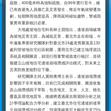
疏散，400毫米時為強制疏散。自96年實行至今，確
已有效避免人員傷亡及災害發生，惟近年氣候變遷加
劇，短期降雨強度提高，降雨延時縮短趨勢，警戒雨
量實有重新檢討必要。
大地處坡地住宅科長林士淵指出，邊坡崩塌破壞
為坡地災害主因，為減低災害，臺北市走在前端，今
年邀集專業研究團隊針對臺北市24處老舊聚落及130
處列管坡地住宅社區範圍，運用北市已建立地理資訊
系統及相關圖資，就現行雨量警戒值進行檢討，並研
擬建立山坡地住宅邊坡崩塌潛感評估模式，對未來之
災害防救更能對症下藥。
研究團隊主持人冀樹勇博士表示，邊坡崩塌潛感
影響因子非常複雜，目前已完成相關雨量、圖資收集
及山崩潛感因子萃取，包含地文、文水、人文、植生
覆蓋及環境地質等，後續將透過羅吉斯迴歸分析之統
計學理論配合力學分析，建立臺北市住宅邊坡斜坡單
元崩塌潛感評估模式，預測準確率可大幅提升至75%