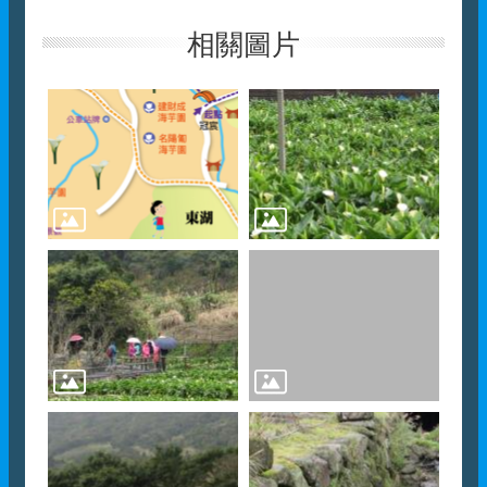
圓弧之美-戲水空間 小橋流
水優雅景致
相關圖片