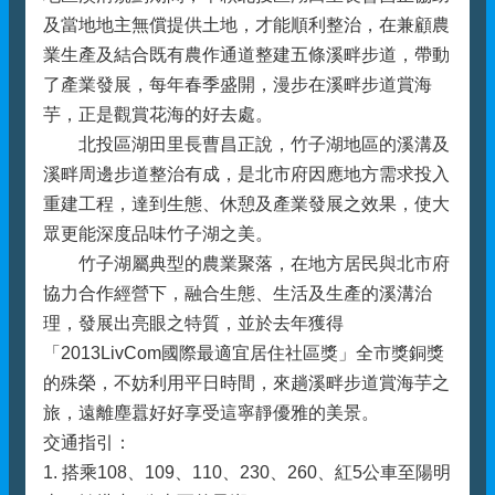
及當地地主無償提供土地，才能順利整治，在兼顧農
業生產及結合既有農作通道整建五條溪畔步道，帶動
了產業發展，每年春季盛開，漫步在溪畔步道賞海
芋，正是觀賞花海的好去處。
北投區湖田里長曹昌正說，竹子湖地區的溪溝及
溪畔周邊步道整治有成，是北市府因應地方需求投入
重建工程，達到生態、休憩及產業發展之效果，使大
眾更能深度品味竹子湖之美。
竹子湖屬典型的農業聚落，在地方居民與北市府
協力合作經營下，融合生態、生活及生產的溪溝治
理，發展出亮眼之特質，並於去年獲得
「2013LivCom國際最適宜居住社區獎」全市獎銅獎
的殊榮，不妨利用平日時間，來趟溪畔步道賞海芋之
旅，遠離塵囂好好享受這寧靜優雅的美景。
交通指引：
1. 搭乘108、109、110、230、260、紅5公車至陽明