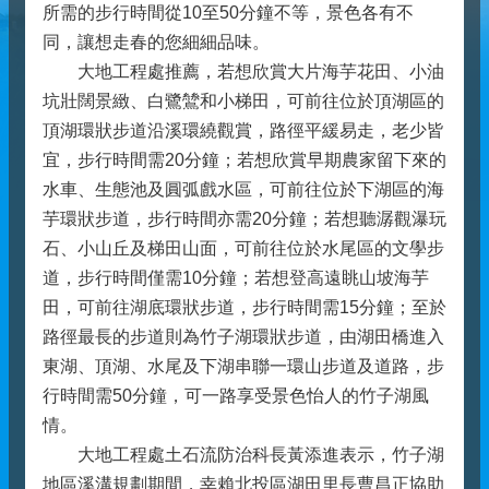
所需的步行時間從10至50分鐘不等，景色各有不
同，讓想走春的您細細品味。
大地工程處推薦，若想欣賞大片海芋花田、小油
坑壯闊景緻、白鷺鷥和小梯田，可前往位於頂湖區的
頂湖環狀步道沿溪環繞觀賞，路徑平緩易走，老少皆
宜，步行時間需20分鐘；若想欣賞早期農家留下來的
水車、生態池及圓弧戲水區，可前往位於下湖區的海
芋環狀步道，步行時間亦需20分鐘；若想聽潺觀瀑玩
石、小山丘及梯田山面，可前往位於水尾區的文學步
道，步行時間僅需10分鐘；若想登高遠眺山坡海芋
田，可前往湖底環狀步道，步行時間需15分鐘；至於
路徑最長的步道則為竹子湖環狀步道，由湖田橋進入
東湖、頂湖、水尾及下湖串聯一環山步道及道路，步
行時間需50分鐘，可一路享受景色怡人的竹子湖風
情。
大地工程處土石流防治科長黃添進表示，竹子湖
地區溪溝規劃期間，幸賴北投區湖田里長曹昌正協助