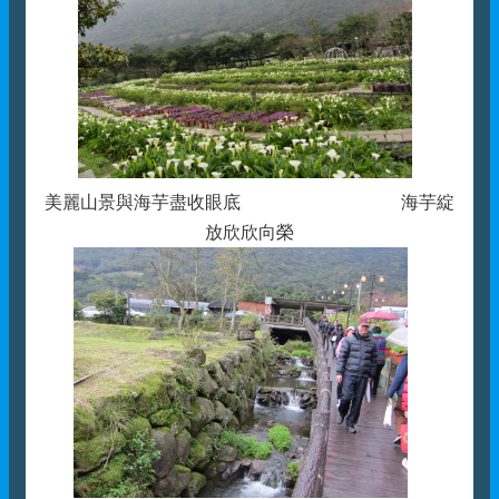
美麗山景與海芋盡收眼底 海芋綻
放欣欣向榮