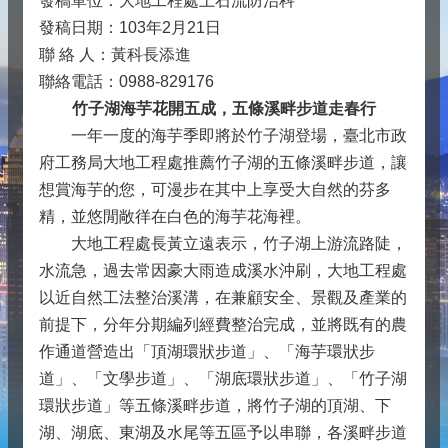
發稿單位：大地工程處土石流防治科
發稿日期：103年2月21日
聯 絡 人：黃科長添進
聯絡電話：0988-829176
竹子湖海芋花開五成，五條溪畔步道走春行
一年一度的海芋季即將於竹子湖登場，臺北市政
府工務局大地工程處推薦竹子湖的五條溪畔步道，讓
想賞海芋的您，可漫步在其中上享受大自然的芬多
精，並悠閒敞徉在白色的海芋花海裡。
大地工程處長黃立遠表示，竹子湖上游流路陡，
水流急，過去常因豪大雨造成溪水沖刷，大地工程處
以近自然工法整治溪溝，在兼顧安全、景觀及產業的
前提下，分年分期編列經費整治完成，並將既有的農
作通道營造出「頂湖環狀步道」、「海芋環狀步
道」、「文學步道」、「湖底環狀步道」、「竹子湖
環狀步道」等五條溪畔步道，將竹子湖的頂湖、下
湖、湖底、東湖及水尾等五區予以串聯，各溪畔步道