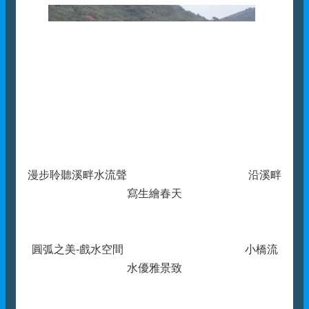
漫步聆聽溪畔水流聲 沿溪畔
寫生繪春天