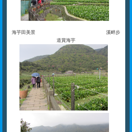
海芋田美景 溪畔步
道賞海芋