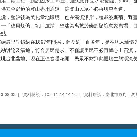
二期工程，新設固床工10座，避免溪床受水流侵蝕、沖刷、並
提供安全舒適的登山專用通道，讓登山民眾不必再與車爭道。
，整治後為美化當地環境，也在溪流沿岸，植栽波斯菊、野薑
有一「德興煤礦」坑口遺蹟，整建為寓教於樂的礦坑意象廣場，
景點。
最早記錄約在1897年開採，距今約一百多年，是在地人緬懷
現勘討論及溝通，符合居民需求，不僅讓里民不必再擔心土石流
台北盆地、現在正值春暖花開，民眾不妨到此體驗生態溪流美
 09:33
資料檢視：103-11-14 14:16
資料維護：臺北市政府工務