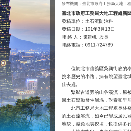
發布機關：臺北市政府工務局大地工
臺北市政府工務局大地工程處新
發稿單位：土石流防治科
發稿日期：101年3月13日
聯 絡 人：陳建帆 股長
聯絡電話：0911-724789
位於北市信義區吳興街底的泰和
挑米歷史的小路，擁有眺望臺北城
佳去處。
緊鄰古道旁的山谷溪流，原被中
因土石鬆動發生崩塌，對泰和里
北市工務局大地工程處長林裕益
的土石流溪流，如今已變成居民
地貌，減免地表挖填，也提供多