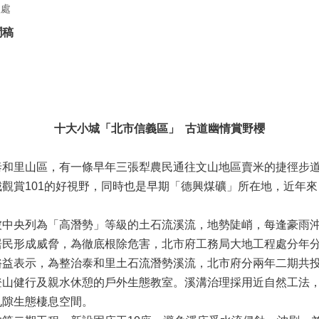
程處
聞稿
十大小城「北市信義區」 古道幽情賞野櫻
里山區，有一條早年三張犁農民通往文山地區賣米的捷徑步道
觀賞101的好視野，同時也是早期「德興煤礦」所在地，近年
央列為「高潛勢」等級的土石流溪流，地勢陡峭，每逢豪雨沖
居民形成威脅，為徹底根除危害，北市府工務局大地工程處分年
表示，為整治泰和里土石流潛勢溪流，北市府分兩年二期共投入
登山健行及親水休憩的戶外生態教室。溪溝治理採用近自然工法
孔隙生態棲息空間。