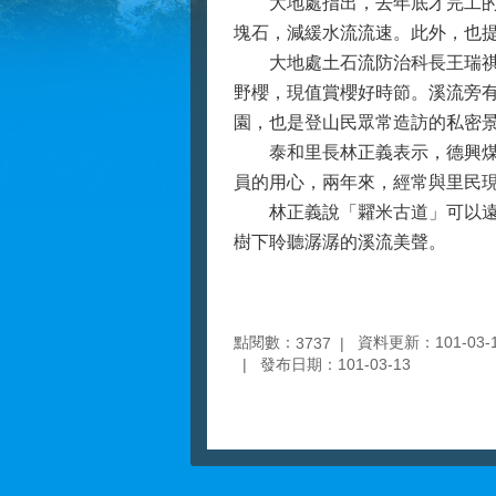
大地處指出，去年底才完工的第
塊石，減緩水流流速。此外，也
大地處土石流防治科長王瑞祺說
野櫻，現值賞櫻好時節。溪流旁
園，也是登山民眾常造訪的私密
泰和里長林正義表示，德興煤礦
員的用心，兩年來，經常與里民
林正義說「糶米古道」可以遠眺
樹下聆聽潺潺的溪流美聲。
點閱數：
資料更新：101-03-13
3737
發布日期：101-03-13