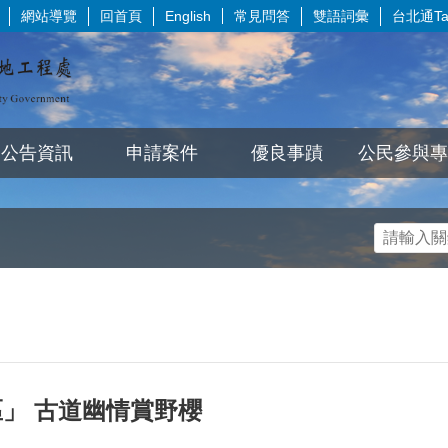
網站導覽
回首頁
常見問答
雙語詞彙
台北通Tai
English
公告資訊
申請案件
優良事蹟
公民參與專
」 古道幽情賞野櫻