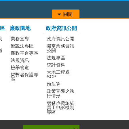
關閉
區
廉政園地
政府資訊公開
民
業務宣導
政府資訊公開
遊說法專區
職掌業務資訊
議
公開
廉政平台專區
法規專區
法規資訊
統計資料
檢舉管道
大地工程處
揭弊者保護專
SOP
區
預決算
政策宣導之執
行情形
勞務承攬派駐
勞工申訴機制
專區