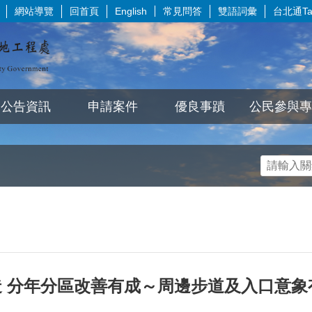
網站導覽
回首頁
常見問答
雙語詞彙
台北通Tai
English
公告資訊
申請案件
優良事蹟
公民參與專
 分年分區改善有成～周邊步道及入口意象