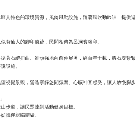
具特色的環境資源，風鈴風動設施，隨著風吹動吟唱，提供遊
似有仙人的腳印痕跡，民間相傳為呂洞賓腳印。
著石縫扭曲、卻頑強地向前伸展著，經百年千載，將石塊緊緊
解說設施。
視覺景觀，營造寧靜悠閒氛圍、心曠神宜感受，讓人放慢腳步
）」
登山步道，讓民眾達到活動健身目標。
不妨攜伴親臨體驗。