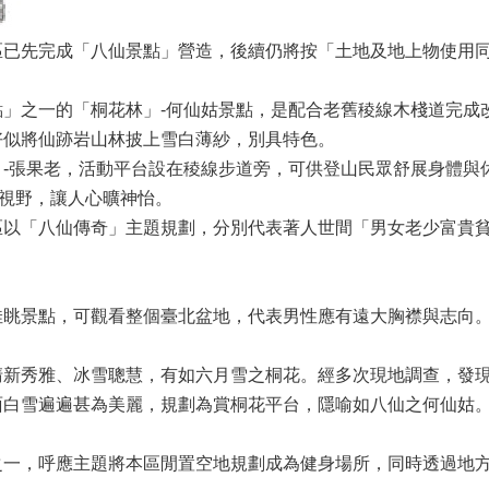
先完成「八仙景點」營造，後續仍將按「土地及地上物使用同
之一的「桐花林」-何仙姑景點，是配合老舊稜線木棧道完成改
好似將仙跡岩山林披上雪白薄紗，別具特色。
張果老，活動平台設在稜線步道旁，可供登山民眾舒展身體與休
佳視野，讓人心曠神怡。
「八仙傳奇」主題規劃，分別代表著人世間「男女老少富貴貧
景點，可觀看整個臺北盆地，代表男性應有遠大胸襟與志向
秀雅、冰雪聰慧，有如六月雪之桐花。經多次現地調查，發現
面白雪遍遍甚為美麗，規劃為賞桐花平台，隱喻如八仙之何仙姑
，呼應主題將本區閒置空地規劃成為健身場所，同時透過地方