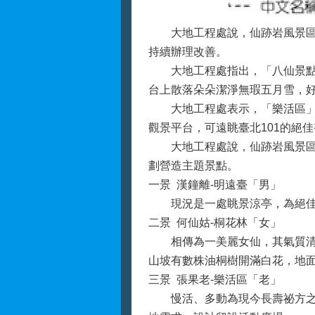
大地工程處說，仙跡岩風景區已
持續辦理改善。
大地工程處指出，「八仙景點」
台上散落朵朵潔淨無瑕五月雪，
大地工程處表示，「樂活區」-
觀景平台，可遠眺臺北101的絕
大地工程處說，仙跡岩風景區以
劃營造主題景點。
一景 漢鐘離-明遠臺「男」
現況是一處眺景涼亭，為絕佳眺
二景 何仙姑-桐花林「女」
相傳為一美麗女仙，其氣質清新
山坡有數株油桐樹開滿白花，地
三景 張果老-樂活區「老」
慢活、多動為現今長壽祕方之一