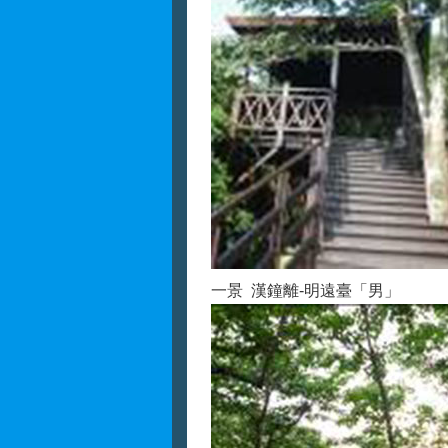
一景 漢鐘離-明遠臺「男」