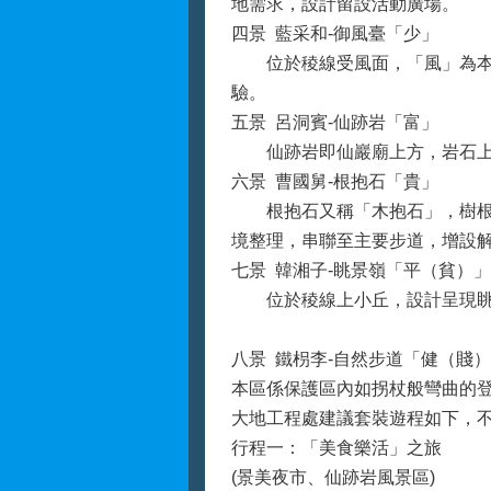
地需求，設計留設活動廣場。
四景 藍采和-御風臺「少」
位於稜線受風面，「風」為本區
驗。
五景 呂洞賓-仙跡岩「富」
仙跡岩即仙巖廟上方，岩石上
六景 曹國舅-根抱石「貴」
根抱石又稱「木抱石」，樹根循
境整理，串聯至主要步道，增設
七景 韓湘子-眺景嶺「平（貧）」
位於稜線上小丘，設計呈現眺望
八景 鐵枴李-自然步道「健（賤
本區係保護區內如拐杖般彎曲的
大地工程處建議套裝遊程如下，
行程一：「美食樂活」之旅
(景美夜市、仙跡岩風景區)