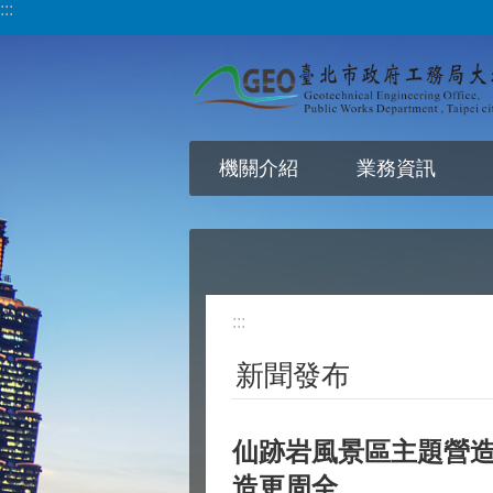
:::
跳到主要內容區塊
機關介紹
業務資訊
:::
新聞發布
仙跡岩風景區主題營造
造更周全