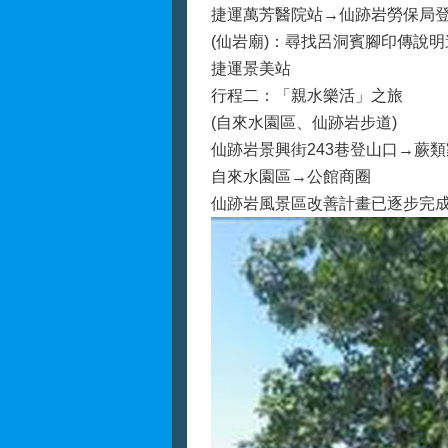
捷運萬芳醫院站→仙跡岩勞保局
(仙岩廟)：尋找呂洞賓腳印傳說
捷運景美站
行程二：「親水樂活」之旅
(自來水園區、仙跡岩步道)
仙跡岩景興街243巷登山口→蕨
自來水園區→公館商圈
仙跡岩風景區改善計畫已逐步完