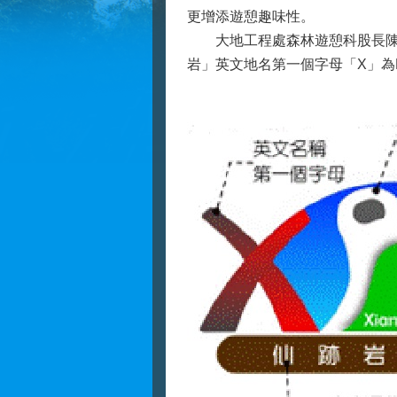
更增添遊憩趣味性。
大地工程處森林遊憩科股長陳怡
岩」英文地名第一個字母「X」為L