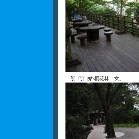
二景 何仙姑-桐花林「女」