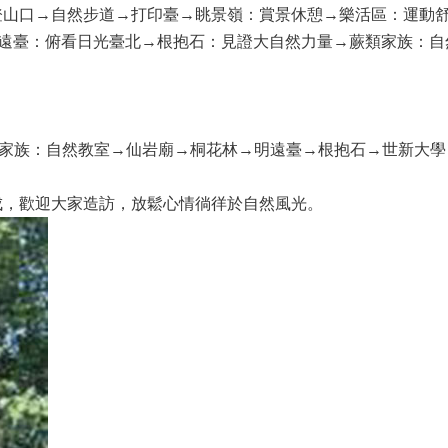
登山口→自然步道→打印臺→眺景嶺：賞景休憩→樂活區：運動
明遠臺：俯看日光臺北→根抱石：見證大自然力量→蕨類家族：
類家族：自然教室→仙岩廟→桐花林→明遠臺→根抱石→世新大
成，歡迎大家造訪，放鬆心情徜徉於自然風光。