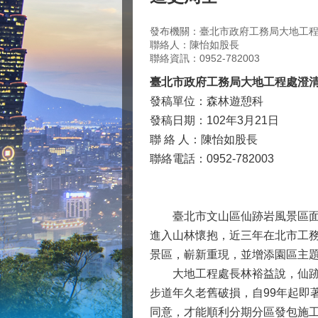
發布機關：臺北市政府工務局大地工
聯絡人：陳怡如股長
聯絡資訊：0952-782003
臺北市政府工務局大地工程處澄
發稿單位：森林遊憩科
發稿日期：102年3月21日
聯 絡 人：陳怡如股長
聯絡電話：0952-782003
臺北市文山區仙跡岩風景區面積1
進入山林懷抱，近三年在北市工
景區，嶄新重現，並增添園區主
大地工程處長林裕益說，仙跡岩
步道年久老舊破損，自99年起即
同意，才能順利分期分區發包施