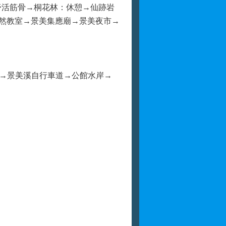
舒活筋骨→桐花林：休憩→仙跡岩
自然教室→景美集應廟→景美夜市→
學→景美溪自行車道→公館水岸→