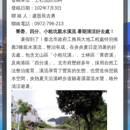
發稿單位：土石流防治科
發稿日期：102年7月3日
聯 絡 人：盧股長吉勇
聯絡電話：0972-796-213
菁礐、四分、小粗坑親水溪流 暑期清涼好去處！
暑假到了！臺北市政府工務局大地工程處特別推
薦3條親水溪流，整治有成，在炎炎夏日是消暑的好
去處，包含文山區「小粗坑溪」、士林區「菁礐溪」
及南港區「四分溪」。北市府歷經多年，採用自然工
法整治復育，溪流孕育了豐富的生態，也營造休憩親
水空間，炎熱夏天沿溪畔步道聽著潺潺流水聲，格外
清涼避暑。