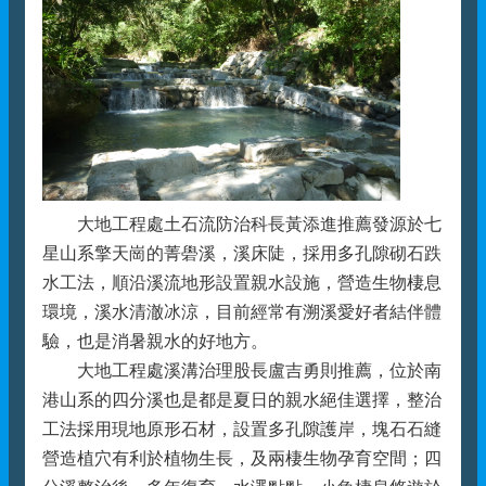
大地工程處土石流防治科長黃添進推薦發源於七
星山系擎天崗的菁礐溪，溪床陡，採用多孔隙砌石跌
水工法，順沿溪流地形設置親水設施，營造生物棲息
環境，溪水清澈冰涼，目前經常有溯溪愛好者結伴體
驗，也是消暑親水的好地方。
大地工程處溪溝治理股長盧吉勇則推薦，位於南
港山系的四分溪也是都是夏日的親水絕佳選擇，整治
工法採用現地原形石材，設置多孔隙護岸，塊石石縫
營造植穴有利於植物生長，及兩棲生物孕育空間；四