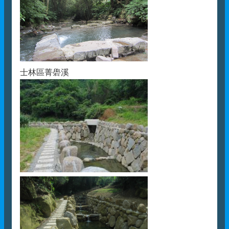
士林區菁礐溪