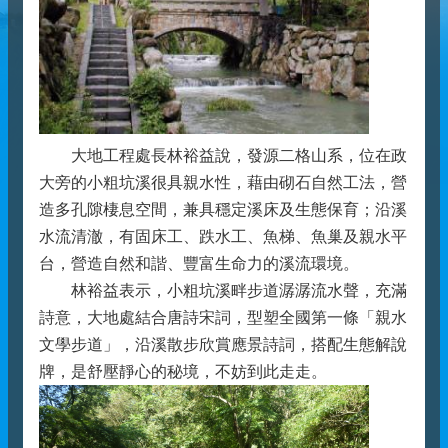
大地工程處長林裕益說，發源二格山系，位在政
大旁的小粗坑溪很具親水性，藉由砌石自然工法，營
造多孔隙棲息空間，兼具穩定溪床及生態保育；沿溪
水流清澈，有固床工、跌水工、魚梯、魚巢及親水平
台，營造自然和諧、豐富生命力的溪流環境。
林裕益表示，小粗坑溪畔步道潺潺流水聲，充滿
詩意，大地處結合唐詩宋詞，型塑全國第一條「親水
文學步道」，沿溪散步欣賞應景詩詞，搭配生態解說
牌，是舒壓靜心的秘境，不妨到此走走。