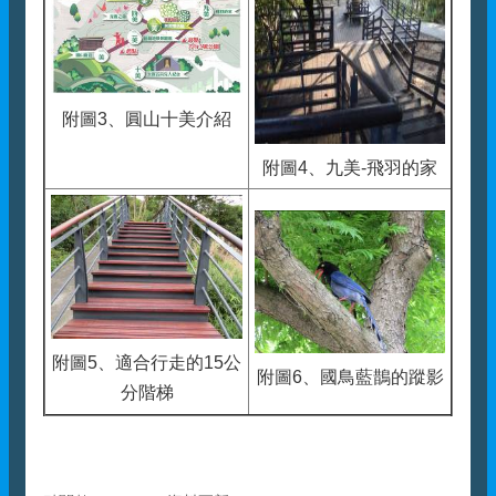
附圖3、圓山十美介紹
附圖4、九美-飛羽的家
附圖5、適合行走的15公
附圖6、國鳥藍鵲的蹤影
分階梯