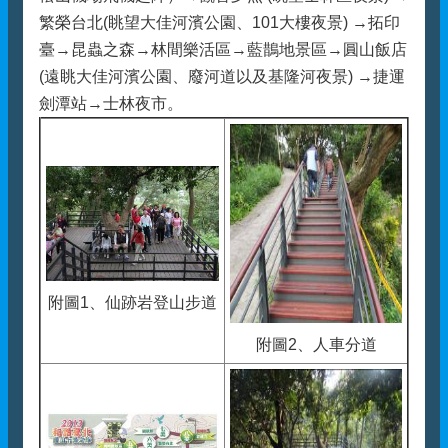
繁榮台北(眺望大佳河濱公園、101大樓夜景) →拓印
臺→昆蟲之森→林間樂活區→藍鵲地景區→圓山飯店
(遠眺大佳河濱公園、廢河道以及基隆河夜景) →捷運
劍潭站→士林夜市。
附圖1、仙跡岩登山步道
附圖2、人車分道