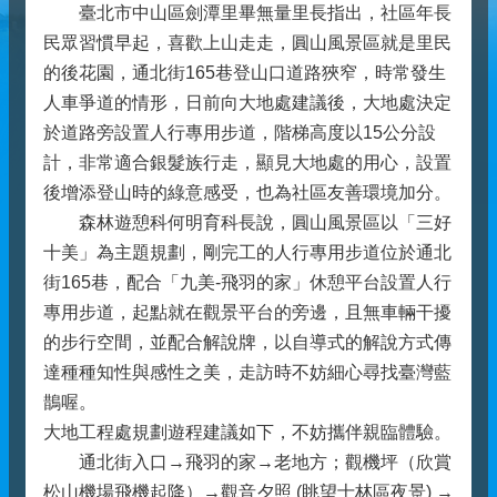
臺北市中山區劍潭里畢無量里長指出，社區年長
民眾習慣早起，喜歡上山走走，圓山風景區就是里民
的後花園，通北街165巷登山口道路狹窄，時常發生
人車爭道的情形，日前向大地處建議後，大地處決定
於道路旁設置人行專用步道，階梯高度以15公分設
計，非常適合銀髮族行走，顯見大地處的用心，設置
後增添登山時的綠意感受，也為社區友善環境加分。
森林遊憩科何明育科長說，圓山風景區以「三好
十美」為主題規劃，剛完工的人行專用步道位於通北
街165巷，配合「九美-飛羽的家」休憩平台設置人行
專用步道，起點就在觀景平台的旁邊，且無車輛干擾
的步行空間，並配合解說牌，以自導式的解說方式傳
達種種知性與感性之美，走訪時不妨細心尋找臺灣藍
鵲喔。
大地工程處規劃遊程建議如下，不妨攜伴親臨體驗。
通北街入口→飛羽的家→老地方；觀機坪（欣賞
松山機場飛機起降）→觀音夕照 (眺望士林區夜景) →