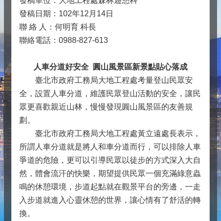
發稿單位：大地工程處森林遊憩科
發稿日期：102年12月14日
聯 絡 人：何明育 科長
聯絡電話：0988-827-613
人車分道好安全 圓山風景區新景點貼心落成
臺北市政府工務局大地工程處考量登山民眾安
全，設置人車分道，維護民眾登山活動的安全，讓民
眾更喜歡親近山林，慢慢發現圓山風景區的友善規
劃。
臺北市政府工務局大地工程處黃立遠處長表示，
所謂人車分道就是將人和車分道而行，可以排除人車
爭道的危險，更可以引導民眾以徒步的方式深入大自
然，體會流汗的快樂，期望提供民眾一個充滿綠意蟲
鳴的休憩環境，步道起點就在觀景平台的旁邊，一走
入步道就進入心靈休憩的世界，讓心情有了舒活的轉
換。