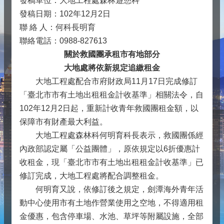
發稿單位：大地工程處森林遊憩科
發稿日期：102年12月2日
聯 絡 人：何科長明育
聯絡電話：0988-827613
關於救國團承租市有地部分
大地處將依新規定追繳租金
大地工程處配合市府財政局11月17日完成修訂
「臺北市市有土地出租租金計收基準」相關法令，自
102年12月2日起，重新計收青年救國團租金額，以
保障市有財產最大利益。
大地工程處森林科何明育科長表示，救國團係經
內政部認定屬「公益團體」，原依規定以6折優惠計
收租金，現「臺北市市有土地出租租金計收基準」已
修訂完成，大地工程處將配合調整租金。
何明育又說，依修訂後之規定，劍潭海外青年活
動中心使用市有土地作營業使用之空地，不得適用租
金優惠，包含停車場、水池、草坪等附屬設施，全部