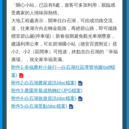
「關心小站」已設有6處，遊客可多加利用，親臨感
受農家的人情味與熱情。
大地工程處表示，開車往白石湖，可由成功路交流
道，往東湖方向左轉金龍路，再經碧山路，即可循路
標至碧山巖(停車場)；新春假期避免觀光車潮壅塞，
建議利用公車，可在碧湖國小站（德安百貨附近）搭
小2、小2（區間車）可抵達，終點在白石湖的「幸福
廣場」，祝全家幸福美滿。
附件1-幸福農村小旅行—白石湖社區導覽地圖(pdf檔
案)
附件2-白石湖農家資訊(doc檔案)
附件3-農園草莓成熟轉紅(JPG檔案)
附件4-白石湖旅遊資訊(doc檔案)
附件5-白石湖景點(doc檔案)