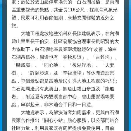
處；於位於碧山巖停車場旁的「白石湖吊橋」是內湖
區重要觀光的景點，其全長116公尺，採龍骨意象形
塑，民眾可利用春節假期，來趟悠閒輕鬆的近郊之
旅。
大地工程處坡地整治科科長陳建帆表示，在內湖
碧山里里長王伯安、社區發展協會理事長劉昭賢的大
力協助下，白石湖地區農業環境歷經6年改善，除白
石湖吊橋外，周邊也有「春秋步道」、「古錐埤」、
「晒穀場」、「同心池」、「後湖溼地」、「夫妻
樹」、「許願步道」及「幸福廣場」等休閒遊憩景
點，每個景點都是當地居民引導大地工程處的巧思；
白石湖周邊另有忠勇山、鯉魚山親山步道及「龍船
岩」，附近還有內雙溪自然中心、碧山露營場等景
點，串聯起來，非常適合半日和一日遊。
大地處表示，為解決遊客如廁需求，更與白石湖
農家合作推出「關心小站」貼心服務，以公部門結合
社區力量，利用農家既有廁所提供免費使用，目前