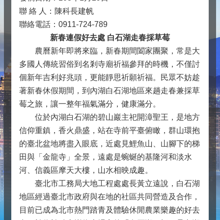
聯 絡 人：陳科長建帆
聯絡電話：0911-724-789
新春連假好去處 白石湖走春採草莓
農曆新年即將來臨，新春期間闔家團聚，常是大
多國人傳統習俗到名剎寺廟祈福參拜的時機，不僅討
個新年吉利好兆頭，更能靜思祈願祈福。民眾不妨趁
著新春休假期間，到內湖白石湖地區來趟走春兼採草
莓之旅，讓一整年福氣滿分，健康滿分。
位於內湖白石湖的碧山巖主祀開漳聖王，是地方
信仰重鎮，香火鼎盛，站在寺前平臺俯瞰，群山環抱
的臺北盆地將盡入眼底，近處見鯉魚山、山腳下的梯
田與「金龍寺」全景，遠處是蜿蜒的基隆河和淡水
河、信義區摩天大樓，山水相映成趣。
臺北市工務局大地工程處處長黃立遠說，白石湖
地區經過臺北市政府與在地的社區共同營造及合作，
目前已成為北市熱門踏青及體驗休閒農業樂趣的好去