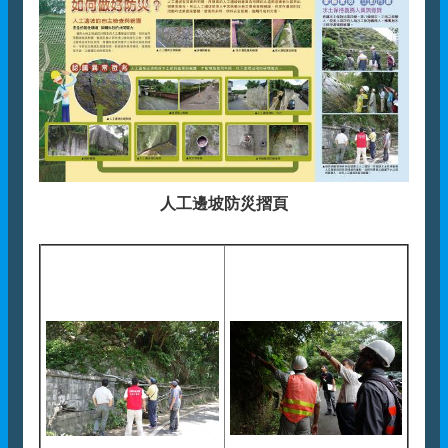
人工邊坡防災摺頁