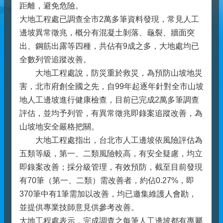
距離，避免危險。
大地工程處已調查全市2萬多筆資料發現，常見人工
邊坡異常徵兆，概分有混凝土剝落、龜裂、牆面突
出、鋼筋出露等四種，共佔有9成之多，大地處均已
全數列管追蹤改善。
大地工程處說，防災重於救災，為預防山坡地災
害，北市府創全國之先，自99年起逐年針對全市山坡
地人工邊坡進行健康檢查，目前已完成2萬多筆調查
評估，並均予列管，有異常徵兆即錄案追蹤改善，為
山坡地安全嚴格把關。
大地工程處指出，台北市人工邊坡依風險評估為
五類等級，第一、二類風險較高，有安全疑慮，均立
即錄案改善；採分級管理，有效預防，截至目前發現
有70筆（第一、二類）需改善者，約佔0.27%，即
370筆中有1筆需加以改善，均已邀集維護人會勘，
並提供專業技師意見供參考改善。
大地工程處表示，完成調查之每筆人工邊坡都有專屬