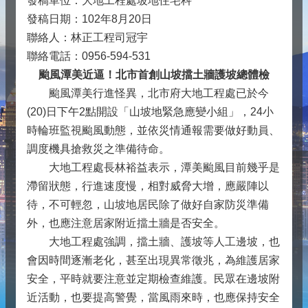
發稿單位：大地工程處坡地住宅科
發稿日期：102年8月20日
聯絡人：林正工程司冠宇
聯絡電話：0956-594-531
颱風潭美近逼！北市首創山坡擋土牆護坡總體檢
颱風潭美行進怪異，北市府大地工程處已於今
(20)日下午2點開設「山坡地緊急應變小組」，24小
時輪班監視颱風動態，並依災情通報需要做好動員、
調度機具搶救災之準備待命。
大地工程處長林裕益表示，潭美颱風目前幾乎是
滯留狀態，行進速度慢，相對威脅大增，應嚴陣以
待，不可輕忽，山坡地居民除了做好自家防災準備
外，也應注意居家附近擋土牆是否安全。
大地工程處強調，擋土牆、護坡等人工邊坡，也
會因時間逐漸老化，甚至出現異常徵兆，為維護居家
安全，平時就要注意並定期檢查維護。民眾在邊坡附
近活動，也要提高警覺，當風雨來時，也應保持安全