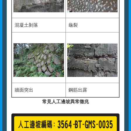
混凝土剝落
龜裂
牆面突出
鋼筋出露
常見人工邊坡異常徵兆