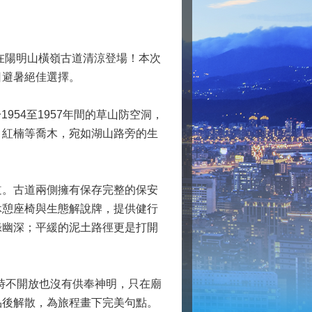
在陽明山橫嶺古道清涼登場！本次
日避暑絕佳選擇。
54至1957年間的草山防空洞，
、紅楠等喬木，宛如湖山路旁的生
。古道兩側擁有保存完整的保安
休憩座椅與生態解說牌，提供健行
綠幽深；平緩的泥土路徑更是打開
時不開放也沒有供奉神明，只在廟
品後解散，為旅程畫下完美句點。