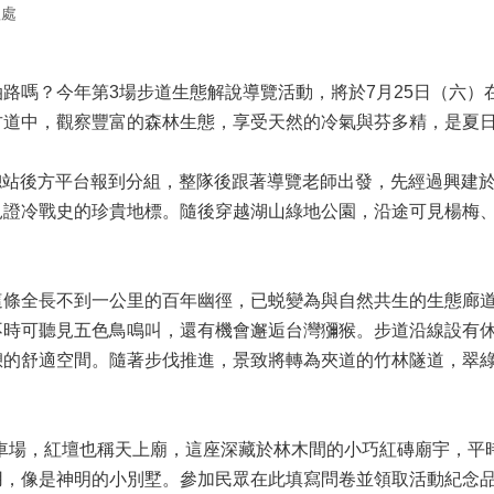
程處
嗎？今年第3場步道生態解說導覽活動，將於7月25日（六）
古道中，觀察豐富的森林生態，享受天然的冷氣與芬多精，是夏
站後方平台報到分組，整隊後跟著導覽老師出發，先經過興建於19
見證冷戰史的珍貴地標。隨後穿越湖山綠地公園，沿途可見楊梅
全長不到一公里的百年幽徑，已蜕變為與自然共生的生態廊道
不時可聽見五色鳥鳴叫，還有機會邂逅台灣獼猴。步道沿線設有
憩的舒適空間。隨著步伐推進，景致將轉為夾道的竹林隧道，翠
。
場，紅壇也稱天上廟，這座深藏於林木間的小巧紅磚廟宇，平
用，像是神明的小別墅。參加民眾在此填寫問卷並領取活動紀念