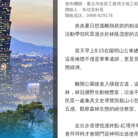
發布機關：臺北市政府工務局大地工
聯絡人：朱信安科長
聯絡資訊：0988-829176
炎炎夏日想逃離熱烘烘的柏油路
活動帶領民眾漫步於林蔭茂密的
當天早上8:15在陽明山公車總
這座掩體不僅是軍事遺跡，更是
態綠洲。
離開公園後進入橫嶺古道，這條
林，林冠層野生動物豐富，沿途
民眾一處兼具文史導覽與親山小
五感、觀察森林生態的絕佳教室
走出步道便抵達終點-紅壇停車
會拜拜時才會開門迎神明出巡使