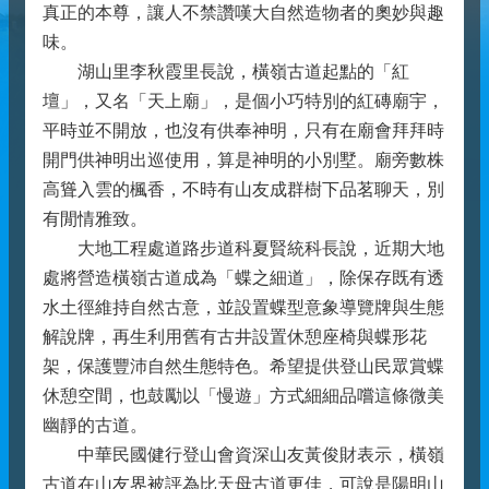
真正的本尊，讓人不禁讚嘆大自然造物者的奧妙與趣
味。
湖山里李秋霞里長說，橫嶺古道起點的「紅
壇」，又名「天上廟」，是個小巧特別的紅磚廟宇，
平時並不開放，也沒有供奉神明，只有在廟會拜拜時
開門供神明出巡使用，算是神明的小別墅。廟旁數株
高聳入雲的楓香，不時有山友成群樹下品茗聊天，別
有閒情雅致。
大地工程處道路步道科夏賢統科長說，近期大地
處將營造橫嶺古道成為「蝶之細道」，除保存既有透
水土徑維持自然古意，並設置蝶型意象導覽牌與生態
解說牌，再生利用舊有古井設置休憩座椅與蝶形花
架，保護豐沛自然生態特色。希望提供登山民眾賞蝶
休憩空間，也鼓勵以「慢遊」方式細細品嚐這條微美
幽靜的古道。
中華民國健行登山會資深山友黃俊財表示，橫嶺
古道在山友界被評為比天母古道更佳，可說是陽明山