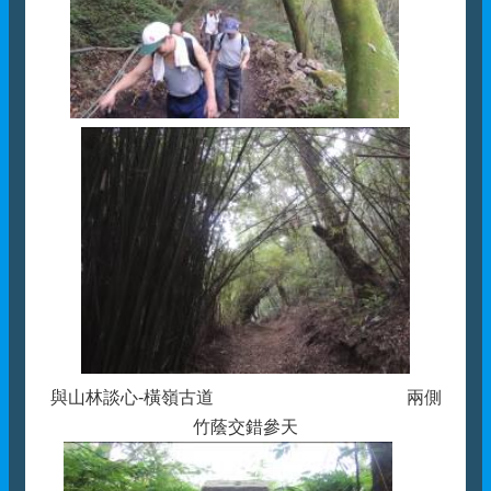
與山林談心-橫嶺古道 兩側
竹蔭交錯參天