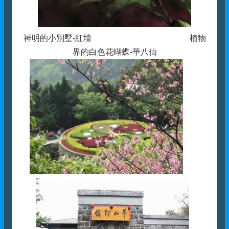
神明的小別墅-紅壇 植物
界的白色花蝴蝶-華八仙