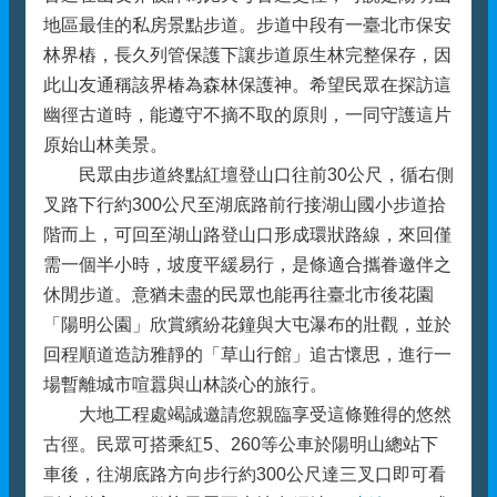
地區最佳的私房景點步道。步道中段有一臺北市保安
林界樁，長久列管保護下讓步道原生林完整保存，因
此山友通稱該界椿為森林保護神。希望民眾在探訪這
幽徑古道時，能遵守不摘不取的原則，一同守護這片
原始山林美景。
民眾由步道終點紅壇登山口往前30公尺，循右側
叉路下行約300公尺至湖底路前行接湖山國小步道拾
階而上，可回至湖山路登山口形成環狀路線，來回僅
需一個半小時，坡度平緩易行，是條適合攜眷邀伴之
休閒步道。意猶未盡的民眾也能再往臺北市後花園
「陽明公園」欣賞繽紛花鐘與大屯瀑布的壯觀，並於
回程順道造訪雅靜的「草山行館」追古懷思，進行一
場暫離城市喧囂與山林談心的旅行。
大地工程處竭誠邀請您親臨享受這條難得的悠然
古徑。民眾可搭乘紅5、260等公車於陽明山總站下
車後，往湖底路方向步行約300公尺達三叉口即可看