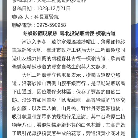
發稿單位：大地工程處道路步道科
發稿日期：102年12月21日
聯 絡 人：科長夏賢統
聯絡電話：0975-590958
冬蝶影翩現蹤跡 尋北投湖底幽徑-橫嶺古道
漸涼入寒冬，遠眺寒煙遙繞紗帽山，薄霧如輕紗
籠罩靜謐大地，臺北市政府工務局大地工程處邀您同
遊山友極力推薦的幽秘森林古徑—橫嶺古道，欣賞這
條微美精緻步道的豐富自然生態與人文趣味。
大地工程處黃立遠處長表示，橫嶺古道歷史悠
遠，沿著紗帽山西側山腰平緩而行，是早期湖底居民
下山通道。因位屬保安林區，保存了豐富的自然生
態。沿途有如同電影「臥虎藏龍」高聳彎駁的竹林交
錯如蔭，以及華八仙、山月桃、野牡丹等蜜源植物，
吸引數量種類眾多的蝶類佇足造訪。其中台灣原生植
物華八仙，看似蝴蝶翩翩起舞的白色花瓣，其實是為
了吸引昆蟲授粉變態生成的花萼，旁邊淺黃小花才是