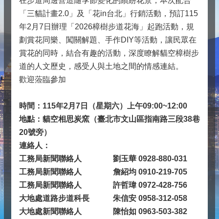
在步道周邊營造隨季節變化的繽紛花景，本次配合
「三貓計畫2.0」及「花in台北」行銷活動，預訂115
年2月7日辦理「2026樟樹步道花海」起跑活動，規
劃賞花同樂、闖關解題、手作DIY等活動，讓民眾在
賞花的同時，結合有趣的活動，深度瞭解貓空樟樹步
道的人文歷史，感受人與土地之間的情感連結。
歡迎蒞臨參加
時間：115年2月7日（星期六）上午09:00~12:00
地點：貓空相思炭窯（臺北市文山區指南路三段38巷
20號旁）
連絡人：
工務局新聞聯絡人 劉玉華 0928-880-031
工務局新聞聯絡人 詹紹均 0910-219-705
工務局新聞聯絡人 許哲瑋 0972-428-756
大地處道路步道科長 朱信安 0958-312-058
大地處新聞聯絡人
陳怡如 0963-503-382