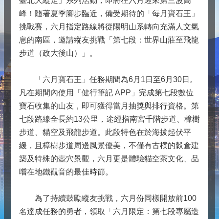
臺北大縱走」系列活動，即將在六月迎來第三波高
峰！隨著夏季腳步臨近，備受期待的「每月寶石王」
挑戰賽，六月指定路線將從陽明山系轉向充滿人文氣
息的南區，邀請縱友挑戰「第七段：世界山莊至飛龍
步道（政大後山）」。
「六月寶石王」任務期間為6月1日至6月30日。
凡在期間內使用「健行筆記 APP」完成第七段數位
寶石收集的山友，即可獲得當月抽獎與排行資格。第
七段路線全長約13公里，途經指南宮千階步道、樟樹
步道、貓空及飛龍步道。此段特色在於海拔起伏平
緩，且樟樹步道周邊風景優美，不僅有古樸的穀倉建
築及特殊的壺穴景觀，六月更是體驗貓空茶文化、品
嚐在地鐵觀音的最佳時節。
為了持續鼓勵縱友挑戰，六月份同樣開放前100
名達成任務的勇者，領取「六月限定：第七段專屬造