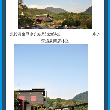
北投溫泉歷史介紹及讚頌詩篇 步道
旁溫泉商店林立