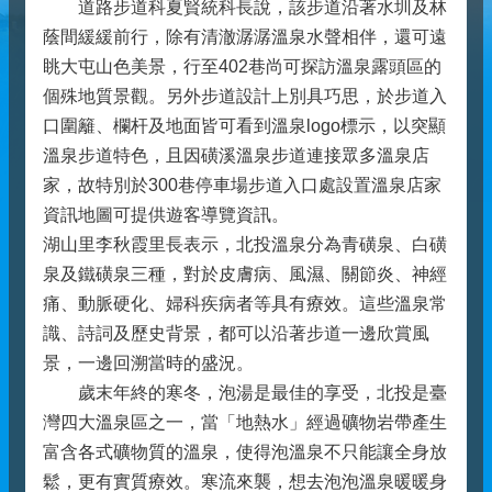
道路步道科夏賢統科長說，該步道沿著水圳及林
蔭間緩緩前行，除有清澈潺潺溫泉水聲相伴，還可遠
眺大屯山色美景，行至402巷尚可探訪溫泉露頭區的
個殊地質景觀。另外步道設計上別具巧思，於步道入
口圍籬、欄杆及地面皆可看到溫泉logo標示，以突顯
溫泉步道特色，且因磺溪溫泉步道連接眾多溫泉店
家，故特別於300巷停車場步道入口處設置溫泉店家
資訊地圖可提供遊客導覽資訊。
湖山里李秋霞里長表示，北投溫泉分為青磺泉、白磺
泉及鐵磺泉三種，對於皮膚病、風濕、關節炎、神經
痛、動脈硬化、婦科疾病者等具有療效。這些溫泉常
識、詩詞及歷史背景，都可以沿著步道一邊欣賞風
景，一邊回溯當時的盛況。
歲末年終的寒冬，泡湯是最佳的享受，北投是臺
灣四大溫泉區之一，當「地熱水」經過礦物岩帶產生
富含各式礦物質的溫泉，使得泡溫泉不只能讓全身放
鬆，更有實質療效。寒流來襲，想去泡泡溫泉暖暖身