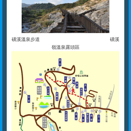
磺溪溫泉步道 磺溪
嶺溫泉露頭區