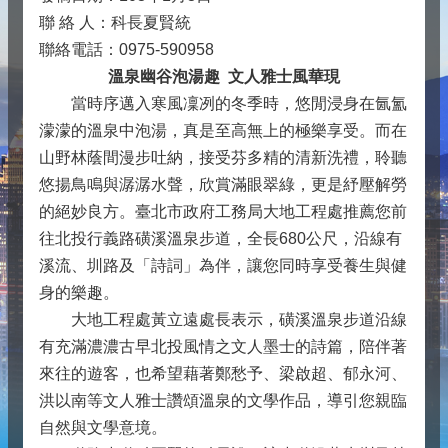
聯 絡 人：科長夏賢統
聯絡電話：0975-590958
溫泉幽谷泡湯趣 文人雅士風華現
當時序邁入寒風凜冽的冬季時，悠閒浸身在氤氳
濛濛的溫泉中泡湯，真是至高無上的極樂享受。而在
山野林蔭間漫步吐納，接受芬多精的清新洗禮，聆聽
悠揚鳥鳴與潺潺水聲，欣賞滿眼翠綠，更是紓壓解勞
的絕妙良方。臺北市政府工務局大地工程處推薦您前
往北投行義路磺溪溫泉步道，全長680公尺，沿線有
溪流、圳路及「詩詞」為伴，讓您同時享受養生與健
身的樂趣。
大地工程處黃立遠處長表示，磺溪溫泉步道沿線
有充滿濃濃古早北投風情之文人墨士的詩篇，陪伴著
來往的遊客，也希望藉著鄭愁予、梁啟超、郁永河、
洪以南等文人雅士讚頌溫泉的文學作品，導引您親臨
自然與文學意境。