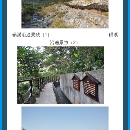
磺溪沿途景致（1） 磺溪
沿途景致（2）